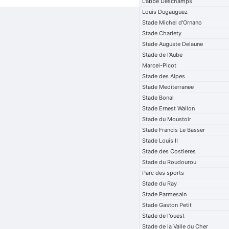
L'abbe Deschamps
Louis Dugauguez
Stade Michel d'Ornano
Stade Charlety
Stade Auguste Delaune
Stade de l'Aube
Marcel-Picot
Stade des Alpes
Stade Mediterranee
Stade Bonal
Stade Ernest Wallon
Stade du Moustoir
Stade Francis Le Basser
Stade Louis II
Stade des Costieres
Stade du Roudourou
Parc des sports
Stade du Ray
Stade Parmesain
Stade Gaston Petit
Stade de l'ouest
Stade de la Valle du Cher