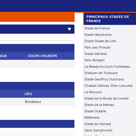
PRINCIPAUX STADES DE
FRANCE
Stade de France
▼
Stade Velodrome
Grand Stade de Lille
Parc des Princes
Stade Gerland
IGUE
COUPE D'EUROPE
Felix Bollaert
-
La Beaujoire Louis Fonteneau
Stadium de Toulouse
Stade Geoffroy Guichard
Chaban Delmas (Parc Lescure)
La Mosson
LIEU
Stade de la Route de Lorient
Bordeaux
Stade de la Meinau
Stade Océane
MMArena
Stade du Hainaut
Saint Symphorien