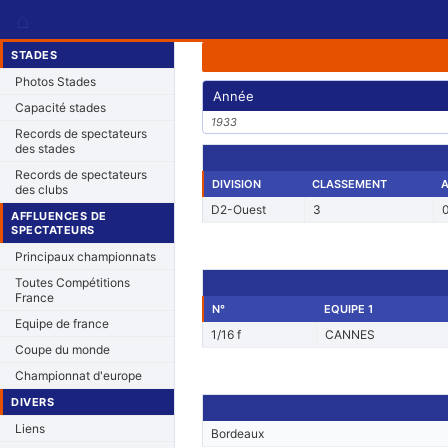
⌂
STADES
Photos Stades
Année
Capacité stades
1933
Records de spectateurs
des stades
Records de spectateurs
DIVISION
CLASSEMENT
des clubs
D2-Ouest
3
AFFLUENCES DE
SPECTATEURS
Principaux championnats
Toutes Compétitions
France
N°
EQUIPE 1
Equipe de france
1/16 f
CANNES
Coupe du monde
Championnat d'europe
DIVERS
Liens
Bordeaux