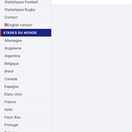
Statistiques Football
Statistiques Rugby
Contact
English version
STADES DU MONDE
Allemagne
Angleterre
Argentine
Belgique
Bresil
Canada
Espagne
Etats-Unis
France
Italie
Pays-Bas
Portugal