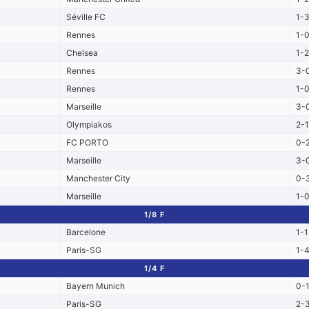
Séville FC
1-
Rennes
1-
Chelsea
1-2
Rennes
3-
Rennes
1-
Marseille
3-
Olympiakos
2-1
FC PORTO
0-
Marseille
3-
Manchester City
0-
Marseille
1-
1/8 F
Barcelone
1-1
Paris-SG
1-
1/4 F
Bayern Munich
0-
Paris-SG
2-