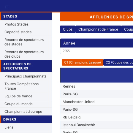
⌂
STADES
AFFLUENCES DE SP
Photos Stades
Clubs
Championnat de France
Coup
Capacité stades
Records de spectateurs
Année
des stades
2021
Records de spectateurs
des clubs
C1 (Champions League)
C2 (Coupe des c
AFFLUENCES DE
SPECTATEURS
Principaux championnats
Toutes Compétitions
Rennes
France
Paris-SG
Equipe de france
Manchester United
Coupe du monde
Paris-SG
Championnat d'europe
RB Leipzig
DIVERS
Istanbul Basaksehir
Liens
Paris-SG