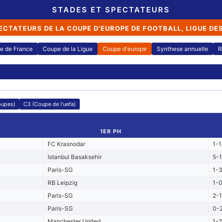
STADES ET SPECTATEURS
ECTATEURS DE LA COUPE D'EUROPE DE FOOTBALL, LIGUE DE
e de France
Coupe de la Ligue
Coupe d'europe
Synthese annuelle
R
oupes)
C3 (Coupe de l'uefa)
1ER PH
FC Krasnodar
1-1
Istanbul Basaksehir
5-1
Paris-SG
1-
RB Leipzig
1-
Paris-SG
2-1
Paris-SG
0-
Manchester United
1-2