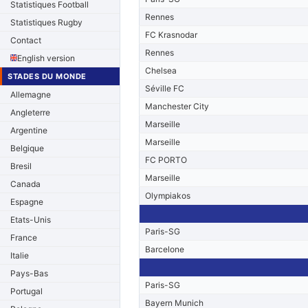
Statistiques Football
Rennes
Statistiques Rugby
FC Krasnodar
Contact
Rennes
English version
Chelsea
STADES DU MONDE
Séville FC
Allemagne
Manchester City
Angleterre
Marseille
Argentine
Marseille
Belgique
FC PORTO
Bresil
Marseille
Canada
Olympiakos
Espagne
Etats-Unis
Paris-SG
France
Barcelone
Italie
Pays-Bas
Paris-SG
Portugal
Bayern Munich