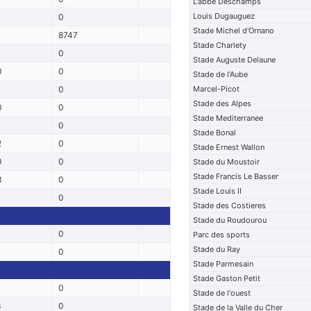
L'abbe Deschamps
Louis Dugauguez
3
0
Stade Michel d'Ornano
0
8747
Stade Charlety
0
Stade Auguste Delaune
0
0
Stade de l'Aube
0
0
Marcel-Picot
Stade des Alpes
0
0
Stade Mediterranee
0
Stade Bonal
2
0
Stade Ernest Wallon
0
0
Stade du Moustoir
Stade Francis Le Basser
3
0
Stade Louis II
0
0
Stade des Costieres
Stade du Roudourou
0
Parc des sports
Stade du Ray
4
0
Stade Parmesain
Stade Gaston Petit
1
0
Stade de l'ouest
3
0
Stade de la Valle du Cher