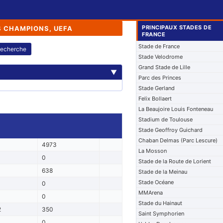
PRINCIPAUX STADES DE
S CHAMPIONS, UEFA
FRANCE
Stade de France
echerche
Stade Velodrome
Grand Stade de Lille
▼
Parc des Princes
Stade Gerland
Felix Bollaert
La Beaujoire Louis Fonteneau
Stadium de Toulouse
Stade Geoffroy Guichard
Chaban Delmas (Parc Lescure)
4973
La Mosson
0
Stade de la Route de Lorient
3
638
Stade de la Meinau
Stade Océane
0
0
MMArena
0
Stade du Hainaut
2
350
Saint Symphorien
0