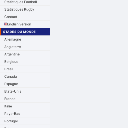
Statistiques Football
Statistiques Rugby
Contact
English version
STADES DU MONDE
Allemagne
Angleterre
Argentine
Belgique
Bresil
Canada
Espagne
Etats-Unis
France
Italie
Pays-Bas
Portugal