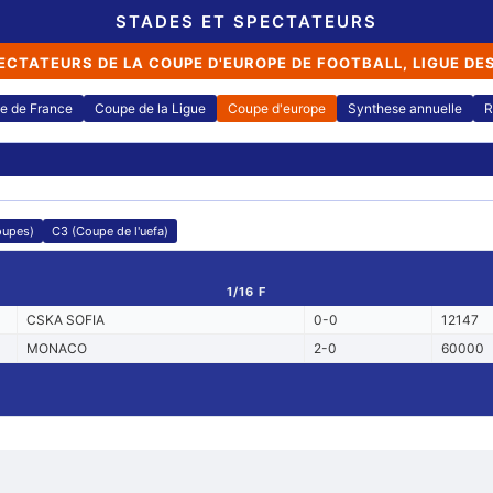
STADES ET SPECTATEURS
ECTATEURS DE LA COUPE D'EUROPE DE FOOTBALL, LIGUE DE
e de France
Coupe de la Ligue
Coupe d'europe
Synthese annuelle
R
oupes)
C3 (Coupe de l'uefa)
1/16 F
CSKA SOFIA
0-0
12147
MONACO
2-0
60000