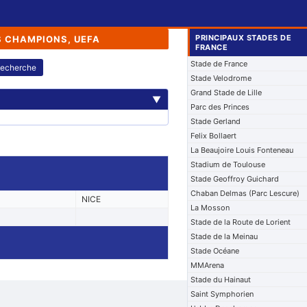
PRINCIPAUX STADES DE
S CHAMPIONS, UEFA
FRANCE
Stade de France
echerche
Stade Velodrome
Grand Stade de Lille
▼
Parc des Princes
Stade Gerland
Felix Bollaert
La Beaujoire Louis Fonteneau
Stadium de Toulouse
Stade Geoffroy Guichard
Chaban Delmas (Parc Lescure)
NICE
La Mosson
Stade de la Route de Lorient
Stade de la Meinau
Stade Océane
MMArena
Stade du Hainaut
Saint Symphorien