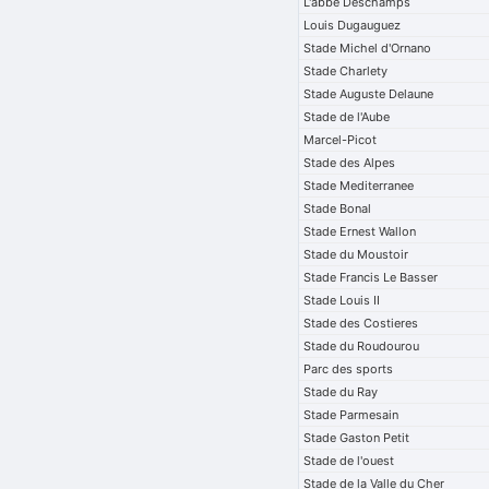
L'abbe Deschamps
Louis Dugauguez
Stade Michel d'Ornano
Stade Charlety
Stade Auguste Delaune
Stade de l'Aube
Marcel-Picot
Stade des Alpes
Stade Mediterranee
Stade Bonal
Stade Ernest Wallon
Stade du Moustoir
Stade Francis Le Basser
Stade Louis II
Stade des Costieres
Stade du Roudourou
Parc des sports
Stade du Ray
Stade Parmesain
Stade Gaston Petit
Stade de l'ouest
Stade de la Valle du Cher