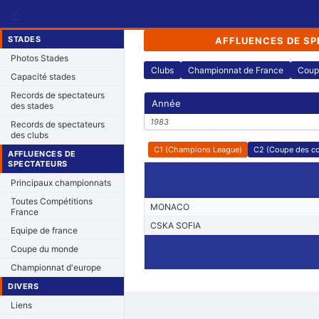
⌂
STADES
AFFLUENCES DE SP
Photos Stades
Clubs
Championnat de France
Coup
Capacité stades
Records de spectateurs
Année
des stades
1983
Records de spectateurs
des clubs
C1 (Champions League)
C2 (Coupe des c
AFFLUENCES DE
SPECTATEURS
Principaux championnats
Toutes Compétitions
MONACO
France
CSKA SOFIA
Equipe de france
Coupe du monde
Championnat d'europe
DIVERS
Liens