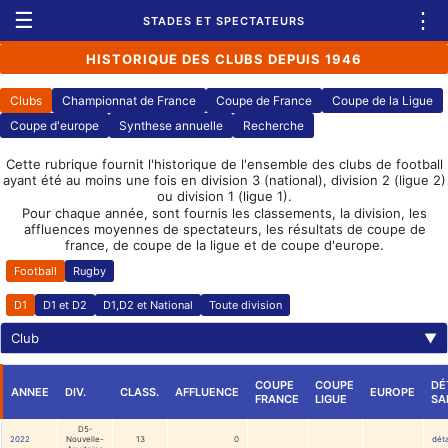
☰
⋮
STADES ET SPECTATEURS
HISTORIQUE DES CLUBS DEPUIS 1946
Clubs
Championnat de France
Coupe de France
Coupe de la Ligue
Coupe d'europe
Synthese annuelle
Recherche
Cette rubrique fournit l'historique de l'ensemble des clubs de football
ayant été au moins une fois en division 3 (national), division 2 (ligue 2)
ou division 1 (ligue 1).
Pour chaque année, sont fournis les classements, la division, les
affluences moyennes de spectateurs, les résultats de coupe de
france, de coupe de la ligue et de coupe d'europe.
Football
Rugby
D1
D1 et D2
D1,D2 et National
Toute division
Club
▼
COUPE
COUPE
DÉ
ANNEE
DIV.
CLASS.
AFFLUENCE
EUROPE
FRANCE
LIGUE
SA
D5-
2022
Nouvelle-
13
0
déta