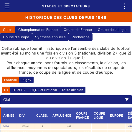
☰
⋮
STADES ET SPECTATEURS
HISTORIQUE DES CLUBS DEPUIS 1946
Clubs
Championnat de France
Coupe de France
Coupe de la Ligue
Coupe d'europe
Synthese annuelle
Recherche
Cette rubrique fournit l'historique de l'ensemble des clubs de football
ayant été au moins une fois en division 3 (national), division 2 (ligue 2)
ou division 1 (ligue 1).
Pour chaque année, sont fournis les classements, la division, les
affluences moyennes de spectateurs, les résultats de coupe de
france, de coupe de la ligue et de coupe d'europe.
Football
Rugby
D1
D1 et D2
D1,D2 et National
Toute division
Club
▼
COUPE
COUPE
DÉ
ANNEE
DIV.
CLASS.
AFFLUENCE
EUROPE
FRANCE
LIGUE
SA
2026
D5-H
4
482
dét