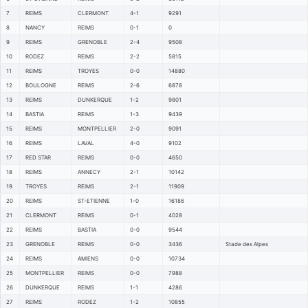
7
REIMS
CLERMONT
4-1
9291
8
NANCY
REIMS
0-1
0
9
REIMS
GRENOBLE
2-4
9508
10
RODEZ
REIMS
2-2
5815
11
REIMS
TROYES
0-0
14880
12
BOULOGNE
REIMS
2-6
6878
13
REIMS
DUNKERQUE
1-2
9801
14
BASTIA
REIMS
1-3
9439
15
REIMS
MONTPELLIER
2-0
9091
16
REIMS
LAVAL
4-0
9102
17
RED STAR
REIMS
0-0
4650
18
REIMS
ANNECY
2-1
10142
19
TROYES
REIMS
2-1
11909
20
REIMS
ST-ETIENNE
1-0
16186
21
CLERMONT
REIMS
0-1
4028
22
REIMS
BASTIA
0-0
9544
23
GRENOBLE
REIMS
0-0
3436
Stade des Alpes
24
REIMS
AMIENS
0-0
10734
25
MONTPELLIER
REIMS
0-0
7988
26
DUNKERQUE
REIMS
1-1
4286
27
REIMS
RODEZ
1-2
10855