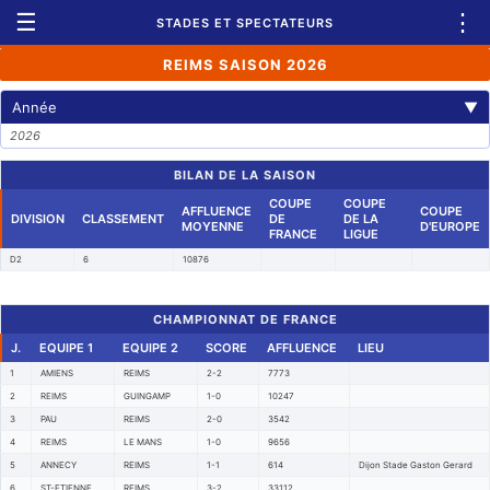
☰
⋮
STADES ET SPECTATEURS
REIMS SAISON 2026
Année
▼
2026
BILAN DE LA SAISON
COUPE
COUPE
AFFLUENCE
COUPE
DIVISION
CLASSEMENT
DE
DE LA
MOYENNE
D'EUROPE
FRANCE
LIGUE
D2
6
10876
CHAMPIONNAT DE FRANCE
J.
EQUIPE 1
EQUIPE 2
SCORE
AFFLUENCE
LIEU
1
AMIENS
REIMS
2-2
7773
2
REIMS
GUINGAMP
1-0
10247
3
PAU
REIMS
2-0
3542
4
REIMS
LE MANS
1-0
9656
5
ANNECY
REIMS
1-1
614
Dijon Stade Gaston Gerard
6
ST-ETIENNE
REIMS
3-2
33112