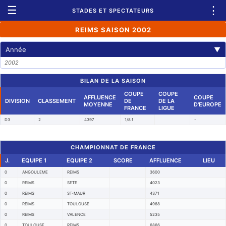
☰
⋮
STADES ET SPECTATEURS
REIMS SAISON 2002
Année
▼
2002
BILAN DE LA SAISON
COUPE
COUPE
AFFLUENCE
COUPE
DIVISION
CLASSEMENT
DE
DE LA
MOYENNE
D'EUROPE
FRANCE
LIGUE
D3
2
4397
1/8 f
-
CHAMPIONNAT DE FRANCE
J.
EQUIPE 1
EQUIPE 2
SCORE
AFFLUENCE
LIEU
0
ANGOULEME
REIMS
3600
0
REIMS
SETE
4023
0
REIMS
ST-MAUR
4371
0
REIMS
TOULOUSE
4968
0
REIMS
VALENCE
5235
0
TOULOUSE
REIMS
6866