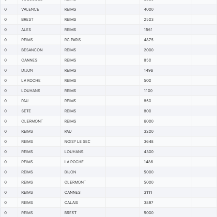
0
VALENCE
REIMS
4000
0
BREST
REIMS
2503
0
ALES
REIMS
1561
0
REIMS
RC PARIS
4875
0
BESANCON
REIMS
2000
0
CANNES
REIMS
850
0
DIJON
REIMS
1496
0
LA ROCHE
REIMS
500
0
LOUHANS
REIMS
1100
0
PAU
REIMS
850
0
SETE
REIMS
800
0
CLERMONT
REIMS
6000
0
REIMS
PAU
3200
0
REIMS
NOISY LE SEC
3648
0
REIMS
LOUHANS
4300
0
REIMS
LA ROCHE
1486
0
REIMS
DIJON
5000
0
REIMS
CLERMONT
5000
0
REIMS
CANNES
3111
0
REIMS
CALAIS
3897
0
REIMS
BREST
5000