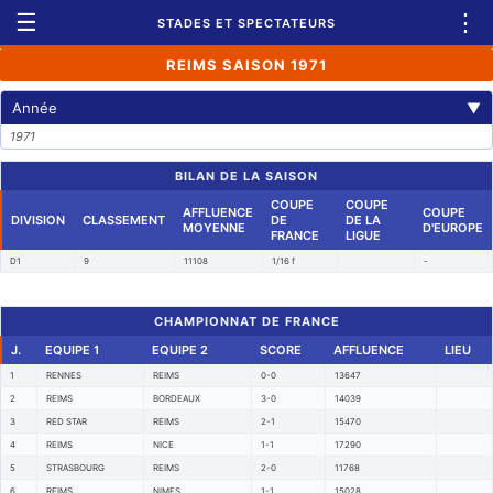
☰
⋮
STADES ET SPECTATEURS
REIMS SAISON 1971
Année
▼
1971
BILAN DE LA SAISON
COUPE
COUPE
AFFLUENCE
COUPE
DIVISION
CLASSEMENT
DE
DE LA
MOYENNE
D'EUROPE
FRANCE
LIGUE
D1
9
11108
1/16 f
-
CHAMPIONNAT DE FRANCE
J.
EQUIPE 1
EQUIPE 2
SCORE
AFFLUENCE
LIEU
1
RENNES
REIMS
0-0
13647
2
REIMS
BORDEAUX
3-0
14039
3
RED STAR
REIMS
2-1
15470
4
REIMS
NICE
1-1
17290
5
STRASBOURG
REIMS
2-0
11768
6
REIMS
NIMES
1-1
15028