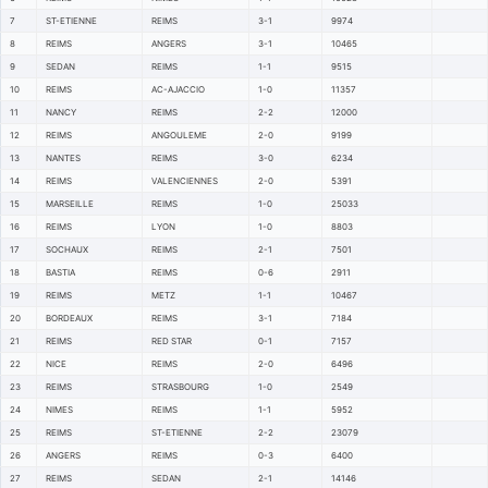
7
ST-ETIENNE
REIMS
3-1
9974
8
REIMS
ANGERS
3-1
10465
9
SEDAN
REIMS
1-1
9515
10
REIMS
AC-AJACCIO
1-0
11357
11
NANCY
REIMS
2-2
12000
12
REIMS
ANGOULEME
2-0
9199
13
NANTES
REIMS
3-0
6234
14
REIMS
VALENCIENNES
2-0
5391
15
MARSEILLE
REIMS
1-0
25033
16
REIMS
LYON
1-0
8803
17
SOCHAUX
REIMS
2-1
7501
18
BASTIA
REIMS
0-6
2911
19
REIMS
METZ
1-1
10467
20
BORDEAUX
REIMS
3-1
7184
21
REIMS
RED STAR
0-1
7157
22
NICE
REIMS
2-0
6496
23
REIMS
STRASBOURG
1-0
2549
24
NIMES
REIMS
1-1
5952
25
REIMS
ST-ETIENNE
2-2
23079
26
ANGERS
REIMS
0-3
6400
27
REIMS
SEDAN
2-1
14146