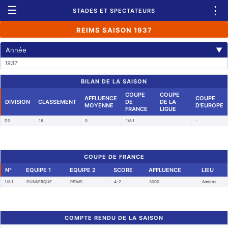
☰
⋮
STADES ET SPECTATEURS
REIMS SAISON 1937
Année
▼
1937
BILAN DE LA SAISON
COUPE
COUPE
AFFLUENCE
COUPE
DIVISION
CLASSEMENT
DE
DE LA
MOYENNE
D'EUROPE
FRANCE
LIGUE
D2
16
0
1/8 f
-
COUPE DE FRANCE
N°
EQUIPE 1
EQUIPE 2
SCORE
AFFLUENCE
LIEU
1/8 f
DUNKERQUE
REIMS
4-2
3000
Amiens
COMPTE RENDU DE LA SAISON