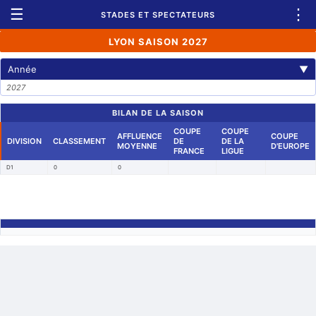
☰
⋮
STADES ET SPECTATEURS
LYON SAISON 2027
Année
▼
2027
BILAN DE LA SAISON
COUPE
COUPE
AFFLUENCE
COUPE
DIVISION
CLASSEMENT
DE
DE LA
MOYENNE
D'EUROPE
FRANCE
LIGUE
D1
0
0
Retour