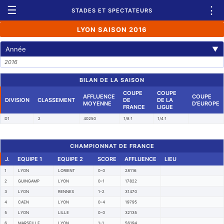
☰
⋮
STADES ET SPECTATEURS
LYON SAISON 2016
Année
▼
2016
BILAN DE LA SAISON
COUPE
COUPE
AFFLUENCE
COUPE
DIVISION
CLASSEMENT
DE
DE LA
MOYENNE
D'EUROPE
FRANCE
LIGUE
D1
2
40250
1/8 f
1/4 f
CHAMPIONNAT DE FRANCE
J.
EQUIPE 1
EQUIPE 2
SCORE
AFFLUENCE
LIEU
1
LYON
LORIENT
0-0
28116
2
GUINGAMP
LYON
0-1
17822
3
LYON
RENNES
1-2
31470
4
CAEN
LYON
0-4
19795
5
LYON
LILLE
0-0
32135
6
MARSEILLE
LYON
1-1
56194