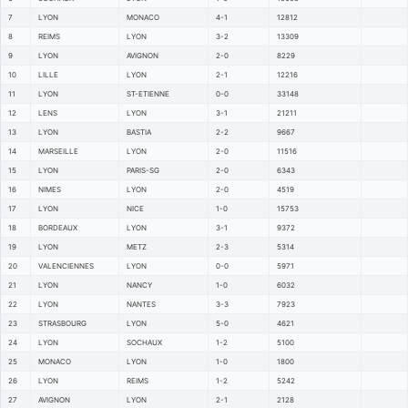
7
LYON
MONACO
4-1
12812
8
REIMS
LYON
3-2
13309
9
LYON
AVIGNON
2-0
8229
10
LILLE
LYON
2-1
12216
11
LYON
ST-ETIENNE
0-0
33148
12
LENS
LYON
3-1
21211
13
LYON
BASTIA
2-2
9667
14
MARSEILLE
LYON
2-0
11516
15
LYON
PARIS-SG
2-0
6343
16
NIMES
LYON
2-0
4519
17
LYON
NICE
1-0
15753
18
BORDEAUX
LYON
3-1
9372
19
LYON
METZ
2-3
5314
20
VALENCIENNES
LYON
0-0
5971
21
LYON
NANCY
1-0
6032
22
LYON
NANTES
3-3
7923
23
STRASBOURG
LYON
5-0
4621
24
LYON
SOCHAUX
1-2
5100
25
MONACO
LYON
1-0
1800
26
LYON
REIMS
1-2
5242
27
AVIGNON
LYON
2-1
2128