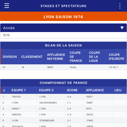
☰
⋮
STADES ET SPECTATEURS
LYON SAISON 1976
Année
▼
1976
BILAN DE LA SAISON
COUPE
COUPE
AFFLUENCE
COUPE
DIVISION
CLASSEMENT
DE
DE LA
MOYENNE
D'EUROPE
FRANCE
LIGUE
D1
16
9800
finale
C3 1er T
CHAMPIONNAT DE FRANCE
J.
EQUIPE 1
EQUIPE 2
SCORE
AFFLUENCE
LIEU
1
TROYES
LYON
3-4
10927
2
LYON
VALENCIENNES
1-1
10697
3
NANCY
LYON
1-4
9413
4
NANTES
LYON
2-3
19205
5
LYON
STRASBOURG
2-1
17900
6
SOCHAUX
LYON
1-0
10608