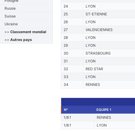
Pologne
24
LYON
Russie
25
ST-ETIENNE
Suisse
26
LYON
Ukraine
27
VALENCIENNES
>>
Classement mondial
28
LYON
>>
Autres pays
29
LYON
30
STRASBOURG
31
LYON
32
RED STAR
33
LYON
34
RENNES
N°
EQUIPE 1
1/8 f
RENNES
1/8 f
LYON