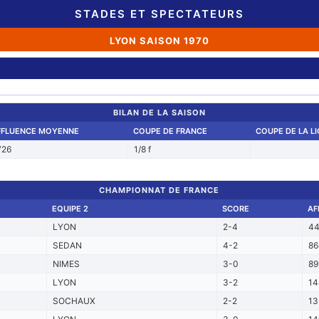
STADES ET SPECTATEURS
LYON SAISON 1970
BILAN DE LA SAISON
FFLUENCE MOYENNE
COUPE DE FRANCE
COUPE DE LA L
726
1/8 f
CHAMPIONNAT DE FRANCE
EQUIPE 2
SCORE
AF
LYON
2-4
44
SEDAN
4-2
86
NIMES
3-0
89
LYON
3-2
14
SOCHAUX
2-2
13