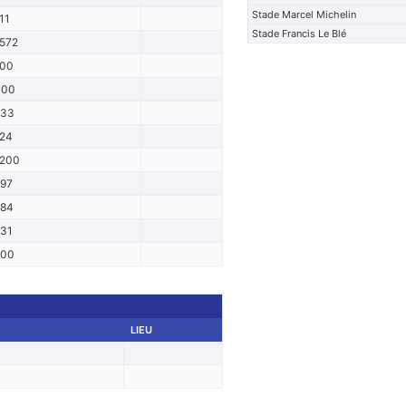
Stade Marcel Michelin
11
Stade Francis Le Blé
572
00
000
633
24
200
97
84
31
000
LIEU