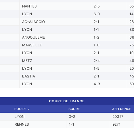
NANTES
2-5
55
LYON
6-0
14
AC-AJACCIO
2-1
28
LYON
1-1
3
ANGOULEME
1-2
3
MARSEILLE
1-0
75
LYON
2-1
10
METZ
2-4
48
LYON
1-5
20
BASTIA
2-1
45
LYON
4-3
5
COUPE DE FRANCE
EQUIPE 2
SCORE
AFFLUENCE
LYON
3-2
20357
RENNES
1-1
9271