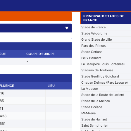
PRINCIPAUX STADES DE
FRANCE
Stade de France
▼
Stade Velodrome
Grand Stade de Lille
Parc des Princes
Stade Gerland
IGUE
COUPE D'EUROPE
Felix Bollaert
-
La Beaujoire Louis Fonteneau
Stadium de Toulouse
Stade Geoffroy Guichard
Chaban Delmas (Parc Lescure)
FLUENCE
LIEU
La Mosson
16
Stade de la Route de Lorient
85
Stade de la Meinau
Stade Océane
11
MMArena
438
Stade du Hainaut
551
Saint Symphorien