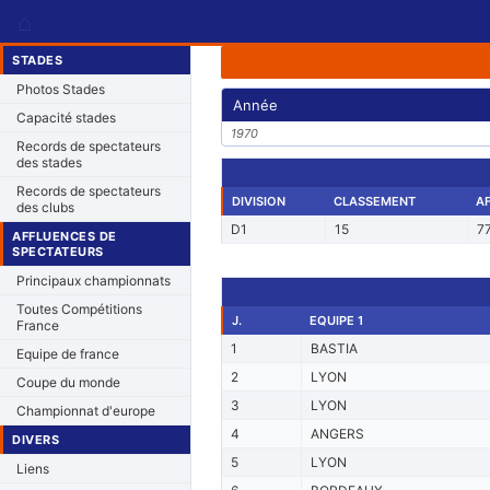
⌂
STADES
Photos Stades
Année
Capacité stades
1970
Records de spectateurs
des stades
Records de spectateurs
DIVISION
CLASSEMENT
A
des clubs
D1
15
7
AFFLUENCES DE
SPECTATEURS
Principaux championnats
Toutes Compétitions
J.
EQUIPE 1
France
1
BASTIA
Equipe de france
2
LYON
Coupe du monde
3
LYON
Championnat d'europe
4
ANGERS
DIVERS
5
LYON
Liens