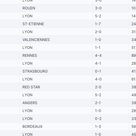
LYON
3-0
1
ROUEN
3-0
10
LYON
5-2
14
ST-ETIENNE
1-7
24
LYON
2-0
31
VALENCIENNES
1-0
34
LYON
1-1
51
RENNES
4-4
89
LYON
4-1
28
STRASBOURG
0-1
41
LYON
4-0
61
RED STAR
2-0
38
LYON
5-2
49
ANGERS
2-1
3
LYON
1-0
29
LYON
0-2
3
BORDEAUX
1-3
59
LYON
1-0
45