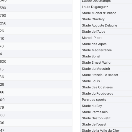
4040
L'abbe Deschamps
Louis Dugauguez
580
Stade Michel d'Ornano
790
Stade Charlety
256
Stade Auguste Delaune
26
Stade de l'Aube
Marcel-Picot
10
Stade des Alpes
70
Stade Mediterranee
4
Stade Bonal
630
Stade Ernest Wallon
Stade du Moustoir
15
Stade Francis Le Basser
36
Stade Louis II
29
Stade des Costieres
66
Stade du Roudourou
900
Parc des sports
Stade du Ray
79
Stade Parmesain
360
Stade Gaston Petit
39
Stade de l'ouest
47
Stade de la Valle du Cher