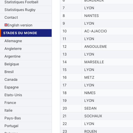
6
BORDEAUX
Statistiques Football
7
LYON
Statistiques Rugby
8
NANTES
Contact
9
LYON
English version
10
AC-AJACCIO
STADES DU MONDE
11
LYON
Allemagne
12
ANGOULEME
Angleterre
13
LYON
Argentine
14
MARSEILLE
Belgique
15
LYON
Bresil
16
METZ
Canada
17
LYON
Espagne
18
NIMES
Etats-Unis
19
LYON
France
20
SEDAN
Italie
21
SOCHAUX
Pays-Bas
22
LYON
Portugal
23
ROUEN