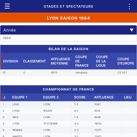
☰
⋮
STADES ET SPECTATEURS
LYON SAISON 1964
Année
▼
1964
BILAN DE LA SAISON
COUPE
COUPE
AFFLUENCE
COUPE
DIVISION
CLASSEMENT
DE
DE LA
MOYENNE
D'EUROPE
FRANCE
LIGUE
D1
4
8573
vainqueur
C2 1/2 f
CHAMPIONNAT DE FRANCE
J.
EQUIPE 1
EQUIPE 2
SCORE
AFFLUENCE
LIEU
1
LENS
LYON
1-2
5387
2
LYON
ROUEN
0-1
6318
3
NICE
LYON
1-2
8248
4
LYON
ST-ETIENNE
4-5
16014
5
RENNES
LYON
2-3
11277
6
NANTES
LYON
3-1
12471