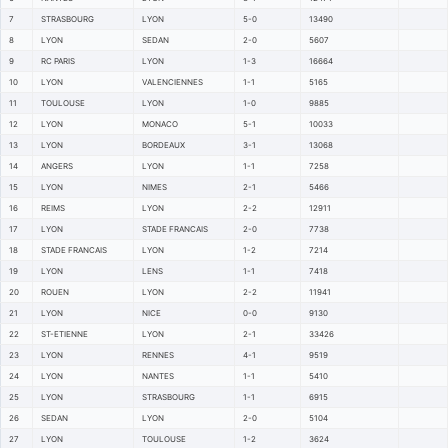
7
STRASBOURG
LYON
5-0
13490
8
LYON
SEDAN
2-0
5607
9
RC PARIS
LYON
1-3
16664
10
LYON
VALENCIENNES
1-1
5165
11
TOULOUSE
LYON
1-0
9885
12
LYON
MONACO
5-1
10033
13
LYON
BORDEAUX
3-1
13068
14
ANGERS
LYON
1-1
7258
15
LYON
NIMES
2-1
5466
16
REIMS
LYON
2-2
12911
17
LYON
STADE FRANCAIS
2-0
7738
18
STADE FRANCAIS
LYON
1-2
7214
19
LYON
LENS
1-1
7418
20
ROUEN
LYON
2-2
11941
21
LYON
NICE
0-0
9130
22
ST-ETIENNE
LYON
2-1
33426
23
LYON
RENNES
4-1
9519
24
LYON
NANTES
1-1
5410
25
LYON
STRASBOURG
1-1
6915
26
SEDAN
LYON
2-0
5104
27
LYON
TOULOUSE
1-2
3624