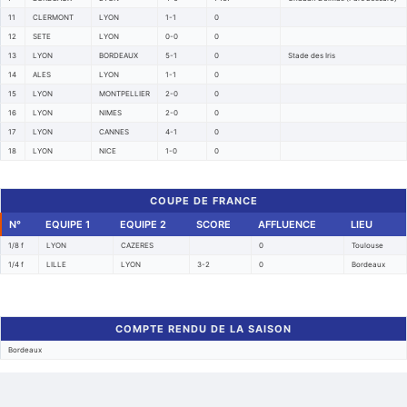
11
CLERMONT
LYON
1-1
0
12
SETE
LYON
0-0
0
13
LYON
BORDEAUX
5-1
0
Stade des Iris
14
ALES
LYON
1-1
0
15
LYON
MONTPELLIER
2-0
0
16
LYON
NIMES
2-0
0
17
LYON
CANNES
4-1
0
18
LYON
NICE
1-0
0
COUPE DE FRANCE
N°
EQUIPE 1
EQUIPE 2
SCORE
AFFLUENCE
LIEU
1/8 f
LYON
CAZERES
0
Toulouse
1/4 f
LILLE
LYON
3-2
0
Bordeaux
COMPTE RENDU DE LA SAISON
Bordeaux
Retour