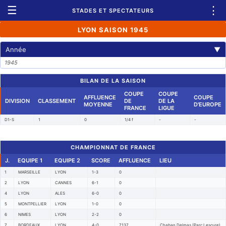
☰
⋮
STADES ET SPECTATEURS
LYON SAISON 1945
Année
▼
1945
BILAN DE LA SAISON
COUPE
COUPE
AFFLUENCE
COUPE
DIVISION
CLASSEMENT
DE
DE LA
MOYENNE
D'EUROPE
FRANCE
LIGUE
D1-S
1
0
1/4 f
-
-
CHAMPIONNAT DE FRANCE
J.
EQUIPE 1
EQUIPE 2
SCORE
AFFLUENCE
LIEU
1
MARSEILLE
LYON
1-3
0
2
LYON
CANNES
6-1
0
4
LYON
ALES
6-0
0
5
MONTPELLIER
LYON
1-0
0
6
NIMES
LYON
2-2
0
7
BORDEAUX
LYON
4-0
7137
Chaban Delmas (Parc Lescure)