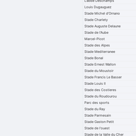
L'abbe Deschamps
Louis Dugauguez
Stade Michel d'Ornano
Stade Charlety
Stade Auguste Delaune
Stade de l'Aube
Marcel-Picot
Stade des Alpes
Stade Mediterranee
Stade Bonal
Stade Ernest Wallon
Stade du Moustoir
Stade Francis Le Basser
Stade Louis II
Stade des Costieres
Stade du Roudourou
Parc des sports
Stade du Ray
Stade Parmesain
Stade Gaston Petit
Stade de l'ouest
Stade de la Valle du Cher