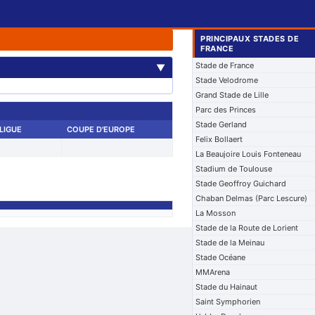
PRINCIPAUX STADES DE
FRANCE
Stade de France
▼
Stade Velodrome
Grand Stade de Lille
Parc des Princes
Stade Gerland
LIGUE
COUPE D'EUROPE
Felix Bollaert
La Beaujoire Louis Fonteneau
Stadium de Toulouse
Stade Geoffroy Guichard
Chaban Delmas (Parc Lescure)
La Mosson
Stade de la Route de Lorient
Stade de la Meinau
Stade Océane
MMArena
Stade du Hainaut
Saint Symphorien