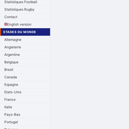
Statistiques Football
Statistiques Rugby
Contact
English version
STADES DU MONDE
Allemagne
Angleterre
Argentine
Belgique
Bresil
Canada
Espagne
Etats-Unis
France
Italie
Pays-Bas
Portugal