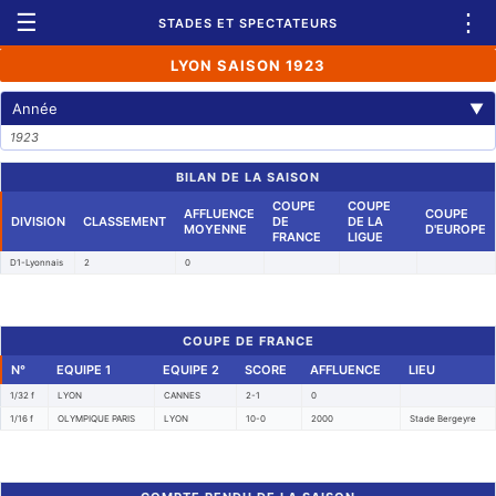
☰
⋮
STADES ET SPECTATEURS
LYON SAISON 1923
Année
▼
1923
BILAN DE LA SAISON
COUPE
COUPE
AFFLUENCE
COUPE
DIVISION
CLASSEMENT
DE
DE LA
MOYENNE
D'EUROPE
FRANCE
LIGUE
D1-Lyonnais
2
0
COUPE DE FRANCE
N°
EQUIPE 1
EQUIPE 2
SCORE
AFFLUENCE
LIEU
1/32 f
LYON
CANNES
2-1
0
1/16 f
OLYMPIQUE PARIS
LYON
10-0
2000
Stade Bergeyre