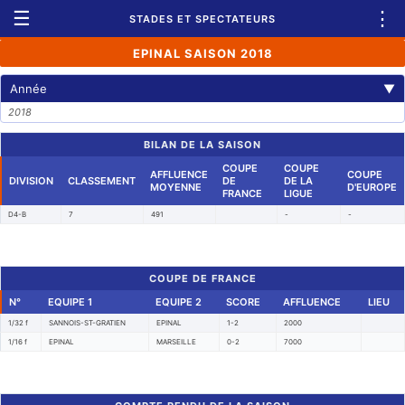
☰
⋮
STADES ET SPECTATEURS
EPINAL SAISON 2018
Année
▼
2018
BILAN DE LA SAISON
COUPE
COUPE
AFFLUENCE
COUPE
DIVISION
CLASSEMENT
DE
DE LA
MOYENNE
D'EUROPE
FRANCE
LIGUE
D4-B
7
491
-
-
COUPE DE FRANCE
N°
EQUIPE 1
EQUIPE 2
SCORE
AFFLUENCE
LIEU
1/32 f
SANNOIS-ST-GRATIEN
EPINAL
1-2
2000
1/16 f
EPINAL
MARSEILLE
0-2
7000