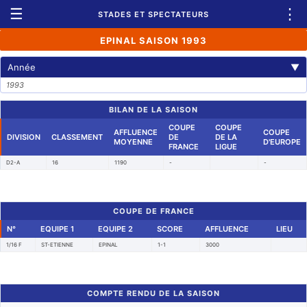
☰
⋮
STADES ET SPECTATEURS
EPINAL SAISON 1993
Année
▼
1993
BILAN DE LA SAISON
COUPE
COUPE
AFFLUENCE
COUPE
DIVISION
CLASSEMENT
DE
DE LA
MOYENNE
D'EUROPE
FRANCE
LIGUE
D2-A
16
1190
-
-
COUPE DE FRANCE
N°
EQUIPE 1
EQUIPE 2
SCORE
AFFLUENCE
LIEU
1/16 F
ST-ETIENNE
EPINAL
1-1
3000
COMPTE RENDU DE LA SAISON