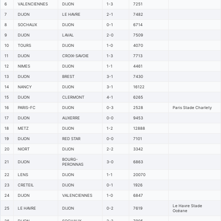
6
VALENCIENNES
DIJON
1-3
7251
7
DIJON
LE HAVRE
2-1
7482
8
SOCHAUX
DIJON
0-1
6714
9
DIJON
LAVAL
2-0
7509
10
TOURS
DIJON
1-0
4070
11
DIJON
CROIX-SAVOIE
1-3
7713
12
NIMES
DIJON
1-1
4461
13
DIJON
BREST
3-1
7430
14
NANCY
DIJON
3-1
16122
15
DIJON
CLERMONT
4-1
6265
16
PARIS-FC
DIJON
0-3
2528
Paris Stade Charlety
17
DIJON
AUXERRE
0-0
9453
18
METZ
DIJON
1-2
12888
19
DIJON
RED STAR
0-0
7101
20
NIORT
DIJON
2-2
3342
BOURG-
21
DIJON
3-0
6863
PERONNAS
22
LENS
DIJON
1-1
20070
23
CRETEIL
DIJON
0-1
1926
24
DIJON
VALENCIENNES
1-0
6847
Le Havre Stade
25
LE HAVRE
DIJON
0-2
7619
Océane