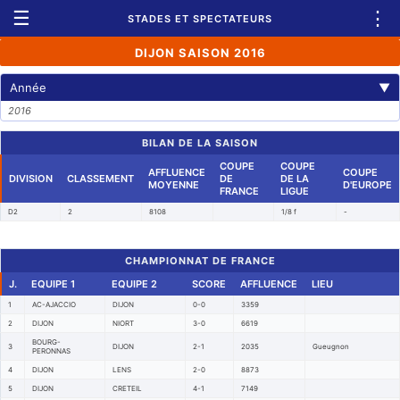
☰
⋮
STADES ET SPECTATEURS
DIJON SAISON 2016
Année
▼
2016
BILAN DE LA SAISON
COUPE
COUPE
AFFLUENCE
COUPE
DIVISION
CLASSEMENT
DE
DE LA
MOYENNE
D'EUROPE
FRANCE
LIGUE
D2
2
8108
1/8 f
-
CHAMPIONNAT DE FRANCE
J.
EQUIPE 1
EQUIPE 2
SCORE
AFFLUENCE
LIEU
1
AC-AJACCIO
DIJON
0-0
3359
2
DIJON
NIORT
3-0
6619
BOURG-
3
DIJON
2-1
2035
Gueugnon
PERONNAS
4
DIJON
LENS
2-0
8873
5
DIJON
CRETEIL
4-1
7149