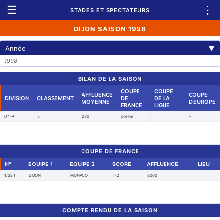
☰
⋮
STADES ET SPECTATEURS
DIJON SAISON 1998
Année
▼
1998
BILAN DE LA SAISON
COUPE
COUPE
AFFLUENCE
COUPE
DIVISION
CLASSEMENT
DE
DE LA
MOYENNE
D'EUROPE
FRANCE
LIGUE
D4-A
5
230
prelim
-
COUPE DE FRANCE
N°
EQUIPE 1
EQUIPE 2
SCORE
AFFLUENCE
LIEU
1/32 f
DIJON
MONACO
1-2
8000
COMPTE RENDU DE LA SAISON