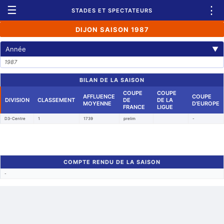
☰
⋮
STADES ET SPECTATEURS
DIJON SAISON 1987
Année
▼
1987
BILAN DE LA SAISON
COUPE
COUPE
AFFLUENCE
COUPE
DIVISION
CLASSEMENT
DE
DE LA
MOYENNE
D'EUROPE
FRANCE
LIGUE
D3-Centre
1
1739
prelim
-
COMPTE RENDU DE LA SAISON
-
Retour