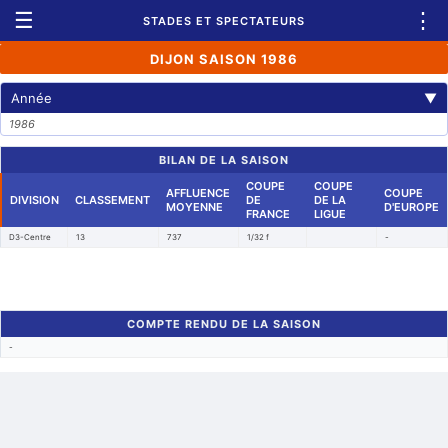
☰
⋮
STADES ET SPECTATEURS
DIJON SAISON 1986
Année
▼
1986
BILAN DE LA SAISON
COUPE
COUPE
AFFLUENCE
COUPE
DIVISION
CLASSEMENT
DE
DE LA
MOYENNE
D'EUROPE
FRANCE
LIGUE
D3-Centre
13
737
1/32 f
-
COMPTE RENDU DE LA SAISON
-
Retour