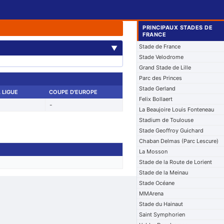
PRINCIPAUX STADES DE
FRANCE
Stade de France
▼
Stade Velodrome
Grand Stade de Lille
Parc des Princes
Stade Gerland
 LIGUE
COUPE D'EUROPE
Felix Bollaert
-
La Beaujoire Louis Fonteneau
Stadium de Toulouse
Stade Geoffroy Guichard
Chaban Delmas (Parc Lescure)
La Mosson
Stade de la Route de Lorient
Stade de la Meinau
Stade Océane
MMArena
Stade du Hainaut
Saint Symphorien