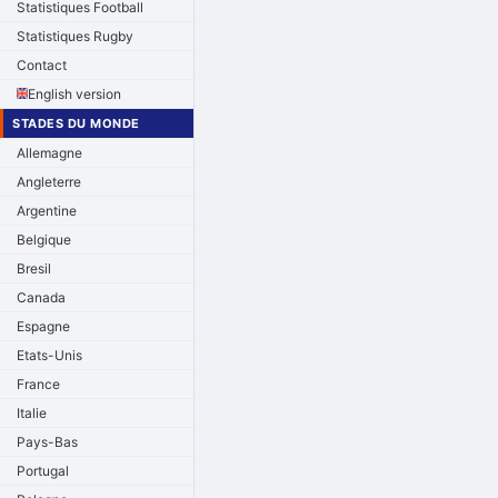
Statistiques Football
Statistiques Rugby
Contact
English version
STADES DU MONDE
Allemagne
Angleterre
Argentine
Belgique
Bresil
Canada
Espagne
Etats-Unis
France
Italie
Pays-Bas
Portugal