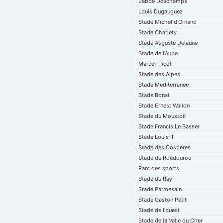
L'abbe Deschamps
Louis Dugauguez
Stade Michel d'Ornano
Stade Charlety
Stade Auguste Delaune
Stade de l'Aube
Marcel-Picot
Stade des Alpes
Stade Mediterranee
Stade Bonal
Stade Ernest Wallon
Stade du Moustoir
Stade Francis Le Basser
Stade Louis II
Stade des Costieres
Stade du Roudourou
Parc des sports
Stade du Ray
Stade Parmesain
Stade Gaston Petit
Stade de l'ouest
Stade de la Valle du Cher