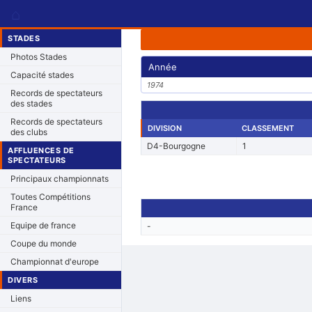
⌂
STADES
Photos Stades
Année
Capacité stades
1974
Records de spectateurs
des stades
Records de spectateurs
DIVISION
CLASSEMENT
des clubs
D4-Bourgogne
1
AFFLUENCES DE
SPECTATEURS
Principaux championnats
Toutes Compétitions
France
Equipe de france
-
Coupe du monde
Championnat d'europe
DIVERS
Liens