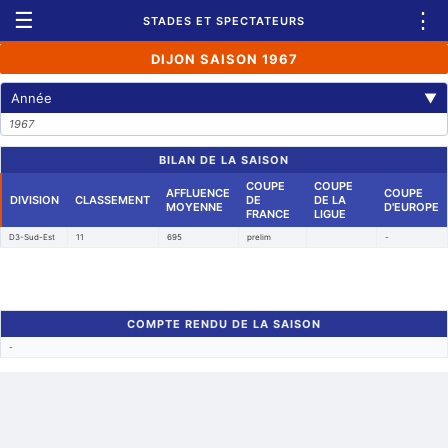
☰
⋮
STADES ET SPECTATEURS
DIJON SAISON 1967
Année
▼
1967
BILAN DE LA SAISON
COUPE
COUPE
AFFLUENCE
COUPE
DIVISION
CLASSEMENT
DE
DE LA
MOYENNE
D'EUROPE
FRANCE
LIGUE
D3-Sud-Est
11
695
prelim
-
COMPTE RENDU DE LA SAISON
-
Retour