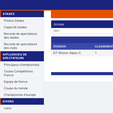
⌂
STADES
Photos Stades
Année
Capacité stades
1997
Records de spectateurs
des stades
Records de spectateurs
DIVISION
CLASSEMEN
des clubs
D7-Rhone-Alpes-C
1
AFFLUENCES DE
SPECTATEURS
Principaux championnats
Toutes Compétitions
France
Equipe de france
Coupe du monde
Championnat d'europe
DIVERS
Liens