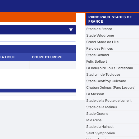
PRINCIPAUX STADES DE
FRANCE
Stade de France
▼
Stade Velodrome
Grand Stade de Lille
Parc des Princes
Stade Gerland
LA LIGUE
COUPE D'EUROPE
Felix Bollaert
La Beaujoire Louis Fonteneau
Stadium de Toulouse
Stade Geoffroy Guichard
Chaban Delmas (Parc Lescure)
La Mosson
Stade de la Route de Lorient
Stade de la Meinau
Stade Océane
MMArena
Stade du Hainaut
Saint Symphorien