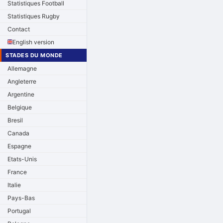
Statistiques Football
Statistiques Rugby
Contact
English version
STADES DU MONDE
Allemagne
Angleterre
Argentine
Belgique
Bresil
Canada
Espagne
Etats-Unis
France
Italie
Pays-Bas
Portugal