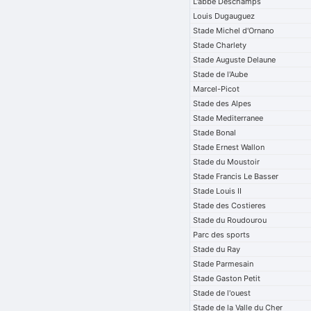
L'abbe Deschamps
Louis Dugauguez
Stade Michel d'Ornano
Stade Charlety
Stade Auguste Delaune
Stade de l'Aube
Marcel-Picot
Stade des Alpes
Stade Mediterranee
Stade Bonal
Stade Ernest Wallon
Stade du Moustoir
Stade Francis Le Basser
Stade Louis II
Stade des Costieres
Stade du Roudourou
Parc des sports
Stade du Ray
Stade Parmesain
Stade Gaston Petit
Stade de l'ouest
Stade de la Valle du Cher