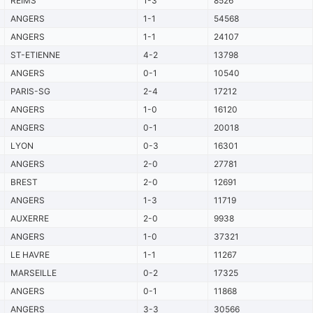
REIMS
1-3
8526
ANGERS
1-1
54568
ANGERS
1-1
24107
ST-ETIENNE
4-2
13798
ANGERS
0-1
10540
PARIS-SG
2-4
17212
ANGERS
1-0
16120
ANGERS
0-1
20018
LYON
0-3
16301
ANGERS
2-0
27781
BREST
2-0
12691
ANGERS
1-3
11719
AUXERRE
2-0
9938
ANGERS
1-0
37321
LE HAVRE
1-1
11267
MARSEILLE
0-2
17325
ANGERS
0-1
11868
ANGERS
3-3
30566