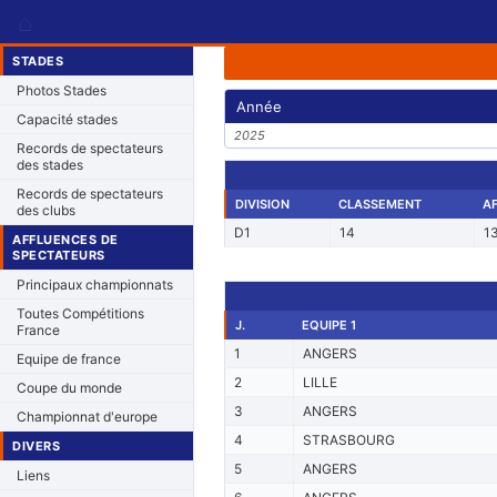
⌂
STADES
Photos Stades
Année
Capacité stades
2025
Records de spectateurs
des stades
Records de spectateurs
DIVISION
CLASSEMENT
A
des clubs
D1
14
1
AFFLUENCES DE
SPECTATEURS
Principaux championnats
Toutes Compétitions
J.
EQUIPE 1
France
1
ANGERS
Equipe de france
2
LILLE
Coupe du monde
3
ANGERS
Championnat d'europe
4
STRASBOURG
DIVERS
5
ANGERS
Liens