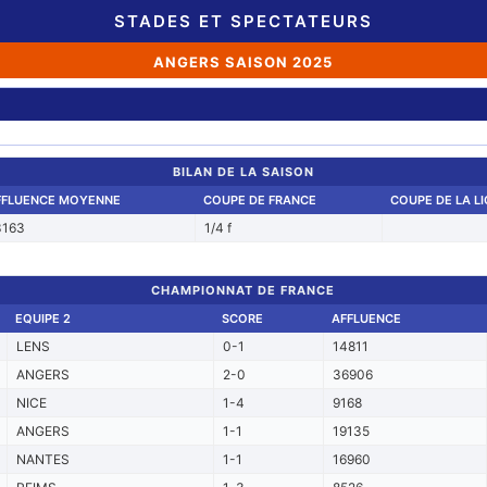
STADES ET SPECTATEURS
ANGERS SAISON 2025
BILAN DE LA SAISON
FFLUENCE MOYENNE
COUPE DE FRANCE
COUPE DE LA L
3163
1/4 f
CHAMPIONNAT DE FRANCE
EQUIPE 2
SCORE
AFFLUENCE
LENS
0-1
14811
ANGERS
2-0
36906
NICE
1-4
9168
ANGERS
1-1
19135
NANTES
1-1
16960