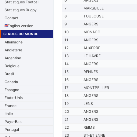
6
ANGERS
Statistiques Football
7
MARSEILLE
Statistiques Rugby
8
TOULOUSE
Contact
9
ANGERS
English version
10
MONACO
STADES DU MONDE
11
ANGERS
Allemagne
12
AUXERRE
Angleterre
13
LE HAVRE
Argentine
14
ANGERS
Belgique
15
RENNES
Bresil
16
ANGERS
Canada
17
MONTPELLIER
Espagne
18
ANGERS
Etats-Unis
19
LENS
France
20
ANGERS
Italie
21
ANGERS
Pays-Bas
22
REIMS
Portugal
23
ST-ETIENNE