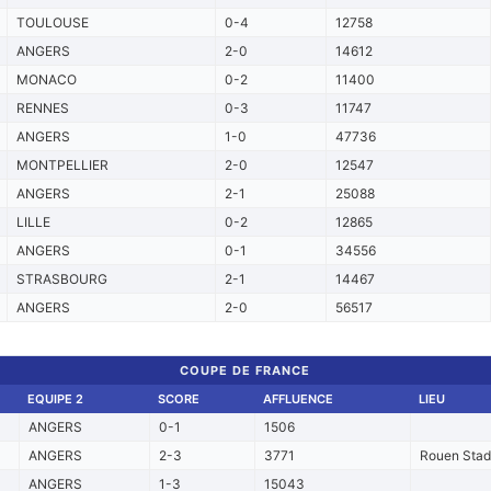
TOULOUSE
0-4
12758
ANGERS
2-0
14612
MONACO
0-2
11400
RENNES
0-3
11747
ANGERS
1-0
47736
MONTPELLIER
2-0
12547
ANGERS
2-1
25088
LILLE
0-2
12865
ANGERS
0-1
34556
STRASBOURG
2-1
14467
ANGERS
2-0
56517
COUPE DE FRANCE
EQUIPE 2
SCORE
AFFLUENCE
LIEU
ANGERS
0-1
1506
ANGERS
2-3
3771
Rouen Stad
ANGERS
1-3
15043