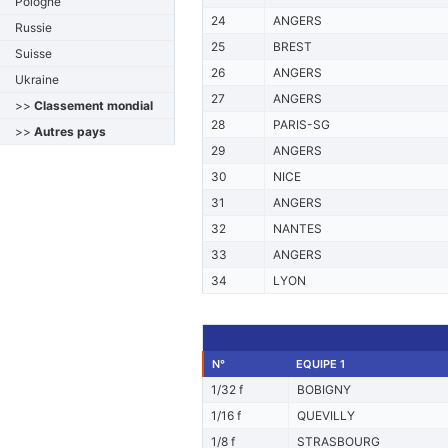
Pologne
24
ANGERS
Russie
25
BREST
Suisse
26
ANGERS
Ukraine
27
ANGERS
>>
Classement mondial
28
PARIS-SG
>>
Autres pays
29
ANGERS
30
NICE
31
ANGERS
32
NANTES
33
ANGERS
34
LYON
N°
EQUIPE 1
1/32 f
BOBIGNY
1/16 f
QUEVILLY
1/8 f
STRASBOURG