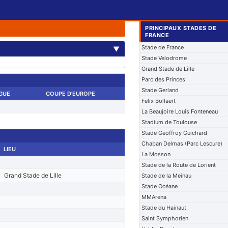
PRINCIPAUX STADES DE
FRANCE
Stade de France
▼
Stade Velodrome
Grand Stade de Lille
Parc des Princes
Stade Gerland
IGUE
COUPE D'EUROPE
Felix Bollaert
La Beaujoire Louis Fonteneau
Stadium de Toulouse
Stade Geoffroy Guichard
Chaban Delmas (Parc Lescure)
LIEU
La Mosson
Stade de la Route de Lorient
Grand Stade de Lille
Stade de la Meinau
Stade Océane
MMArena
Stade du Hainaut
Saint Symphorien