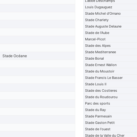
L'abbe Deschamps
Louis Dugauguez
Stade Michel d'Ornano
Stade Charlety
Stade Auguste Delaune
Stade de l'Aube
Marcel-Picot
Stade des Alpes
Stade Mediterranee
Stade Océane
Stade Bonal
Stade Ernest Wallon
Stade du Moustoir
Stade Francis Le Basser
Stade Louis II
Stade des Costieres
Stade du Roudourou
Parc des sports
Stade du Ray
Stade Parmesain
Stade Gaston Petit
Stade de l'ouest
Stade de la Valle du Cher