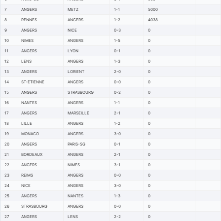
7
ANGERS
METZ
1-1
5000
8
RENNES
ANGERS
1-2
4038
9
ANGERS
NICE
0-3
0
10
NIMES
ANGERS
1-5
0
11
ANGERS
LYON
0-1
0
12
LENS
ANGERS
1-3
0
13
ANGERS
LORIENT
2-0
0
14
ST-ETIENNE
ANGERS
0-0
0
15
ANGERS
STRASBOURG
0-2
0
16
NANTES
ANGERS
1-1
0
17
ANGERS
MARSEILLE
2-1
0
18
LILLE
ANGERS
1-2
0
19
MONACO
ANGERS
3-0
0
20
ANGERS
PARIS-SG
0-1
0
21
BORDEAUX
ANGERS
2-1
0
22
ANGERS
NIMES
3-1
0
23
REIMS
ANGERS
0-0
0
24
NICE
ANGERS
3-0
0
25
ANGERS
NANTES
1-3
0
26
STRASBOURG
ANGERS
0-0
0
27
ANGERS
LENS
2-2
0