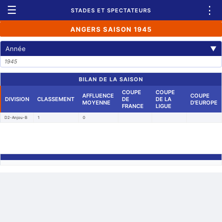
☰
⋮
STADES ET SPECTATEURS
ANGERS SAISON 1945
Année
▼
1945
BILAN DE LA SAISON
COUPE
COUPE
AFFLUENCE
COUPE
DIVISION
CLASSEMENT
DE
DE LA
MOYENNE
D'EUROPE
FRANCE
LIGUE
D2-Anjou-B
1
0
Retour