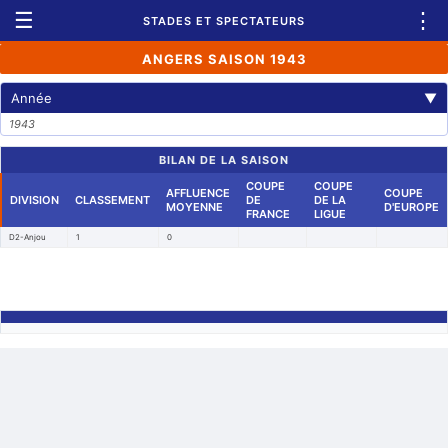
☰
⋮
STADES ET SPECTATEURS
ANGERS SAISON 1943
Année
▼
1943
BILAN DE LA SAISON
COUPE
COUPE
AFFLUENCE
COUPE
DIVISION
CLASSEMENT
DE
DE LA
MOYENNE
D'EUROPE
FRANCE
LIGUE
D2-Anjou
1
0
Retour