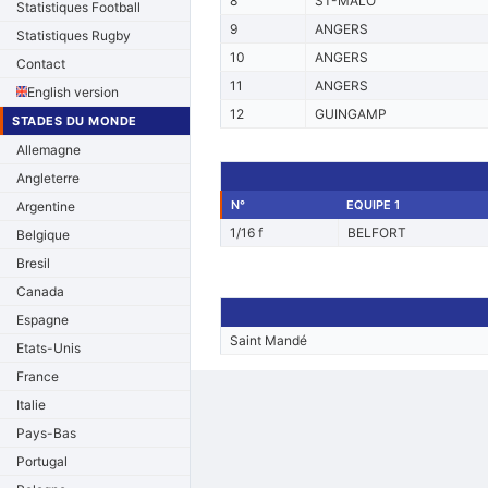
8
ST-MALO
Statistiques Football
9
ANGERS
Statistiques Rugby
10
ANGERS
Contact
11
ANGERS
English version
12
GUINGAMP
STADES DU MONDE
Allemagne
Angleterre
N°
EQUIPE 1
Argentine
1/16 f
BELFORT
Belgique
Bresil
Canada
Espagne
Saint Mandé
Etats-Unis
France
Italie
Pays-Bas
Portugal