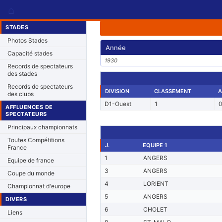
⌂
STADES
Photos Stades
Année
Capacité stades
1930
Records de spectateurs
des stades
Records de spectateurs
DIVISION
CLASSEMENT
A
des clubs
D1-Ouest
1
AFFLUENCES DE
SPECTATEURS
Principaux championnats
Toutes Compétitions
J.
EQUIPE 1
France
1
ANGERS
Equipe de france
3
ANGERS
Coupe du monde
4
LORIENT
Championnat d'europe
5
ANGERS
DIVERS
6
CHOLET
Liens