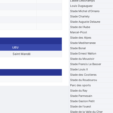
L'abbe Deschamps
Louis Dugauguez
Stade Michel d'Ornano
Stade Charlety
Stade Auguste Delaune
Stade de l'Aube
Marcel-Picot
Stade des Alpes
Stade Mediterranee
LIEU
Stade Bonal
Stade Ernest Wallon
Saint Mandé
Stade du Moustoir
Stade Francis Le Basser
Stade Louis II
Stade des Costieres
Stade du Roudourou
Parc des sports
Stade du Ray
Stade Parmesain
Stade Gaston Petit
Stade de l'ouest
Stade de la Valle du Cher