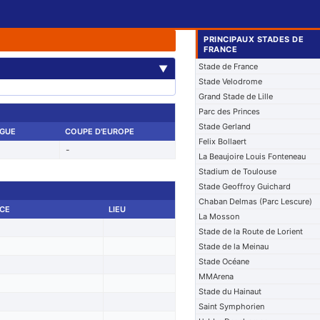
PRINCIPAUX STADES DE
FRANCE
Stade de France
▼
Stade Velodrome
Grand Stade de Lille
Parc des Princes
Stade Gerland
IGUE
COUPE D'EUROPE
Felix Bollaert
-
La Beaujoire Louis Fonteneau
Stadium de Toulouse
Stade Geoffroy Guichard
Chaban Delmas (Parc Lescure)
CE
LIEU
La Mosson
Stade de la Route de Lorient
Stade de la Meinau
Stade Océane
MMArena
Stade du Hainaut
Saint Symphorien