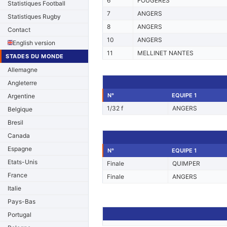
6
FOUGERES
Statistiques Football
7
ANGERS
Statistiques Rugby
8
ANGERS
Contact
10
ANGERS
English version
11
MELLINET NANTES
STADES DU MONDE
Allemagne
Angleterre
N°
EQUIPE 1
Argentine
1/32 f
ANGERS
Belgique
Bresil
Canada
Espagne
N°
EQUIPE 1
Etats-Unis
Finale
QUIMPER
France
Finale
ANGERS
Italie
Pays-Bas
Portugal