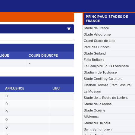
PRINCIPAUX STADES DE
FRANCE
Stade de France
▼
Stade Velodrome
Grand Stade de Lille
Parc des Princes
Stade Gerland
LIGUE
COUPE D'EUROPE
Felix Bollaert
-
La Beaujoire Louis Fonteneau
Stadium de Toulouse
Stade Geoffroy Guichard
Chaban Delmas (Parc Lescure)
AFFLUENCE
LIEU
La Mosson
0
Stade de la Route de Lorient
0
Stade de la Meinau
Stade Océane
0
MMArena
0
Stade du Hainaut
0
Saint Symphorien