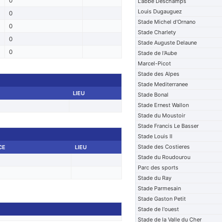
0
L'abbe Deschamps
Louis Dugauguez
0
Stade Michel d'Ornano
0
Stade Charlety
0
Stade Auguste Delaune
0
Stade de l'Aube
Marcel-Picot
Stade des Alpes
Stade Mediterranee
LIEU
Stade Bonal
Stade Ernest Wallon
Stade du Moustoir
Stade Francis Le Basser
Stade Louis II
Stade des Costieres
CE
LIEU
Stade du Roudourou
Parc des sports
Stade du Ray
Stade Parmesain
Stade Gaston Petit
Stade de l'ouest
Stade de la Valle du Cher