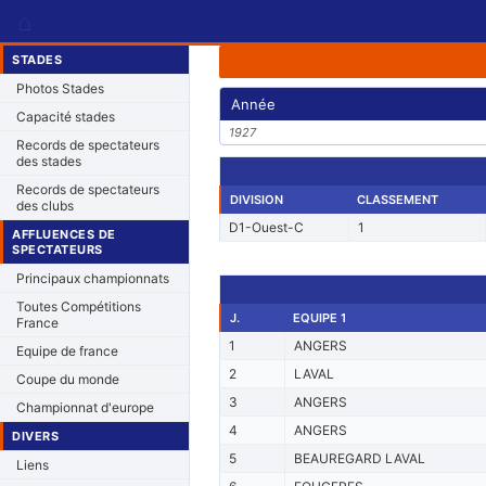
⌂
STADES
Photos Stades
Année
Capacité stades
1927
Records de spectateurs
des stades
Records de spectateurs
DIVISION
CLASSEMENT
des clubs
D1-Ouest-C
1
AFFLUENCES DE
SPECTATEURS
Principaux championnats
Toutes Compétitions
J.
EQUIPE 1
France
1
ANGERS
Equipe de france
2
LAVAL
Coupe du monde
3
ANGERS
Championnat d'europe
4
ANGERS
DIVERS
5
BEAUREGARD LAVAL
Liens