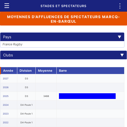
☰
⋮
STADES ET SPECTATEURS
MOYENNES D'AFFLUENCES DE SPECTATEURS MARCQ-
EN-BARŒUL
Pays
▼
France Rugby
Clubs
▼
Année
Division
Moyenne
Barre
2027
D3
2026
D3
2025
D3
3488
2024
D4-Poule 1
2023
D4-Poule 1
2022
D4-Poule 1