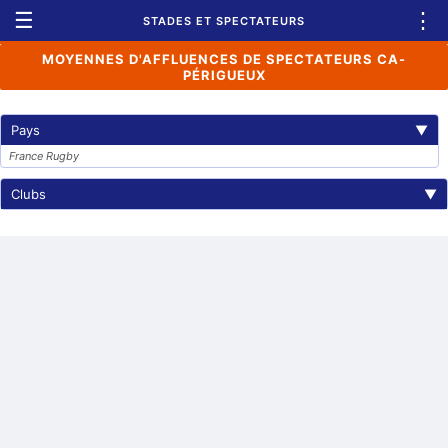
☰
⋮
STADES ET SPECTATEURS
MOYENNES D'AFFLUENCES DE SPECTATEURS CA-
PÉRIGUEUX
Pays
▼
France Rugby
Clubs
▼