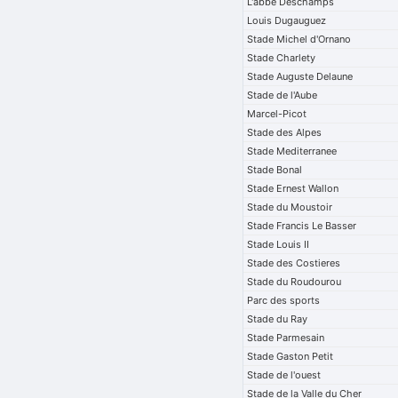
L'abbe Deschamps
Louis Dugauguez
Stade Michel d'Ornano
Stade Charlety
Stade Auguste Delaune
Stade de l'Aube
Marcel-Picot
Stade des Alpes
Stade Mediterranee
Stade Bonal
Stade Ernest Wallon
Stade du Moustoir
Stade Francis Le Basser
Stade Louis II
Stade des Costieres
Stade du Roudourou
Parc des sports
Stade du Ray
Stade Parmesain
Stade Gaston Petit
Stade de l'ouest
Stade de la Valle du Cher