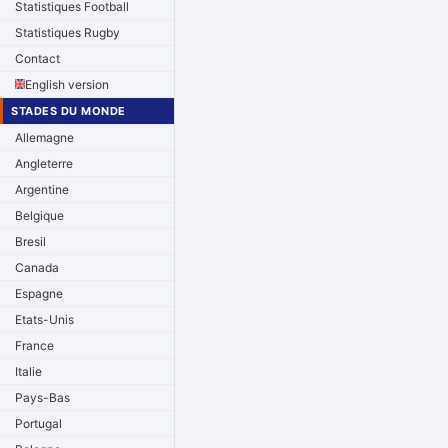
Statistiques Football
Statistiques Rugby
Contact
English version
STADES DU MONDE
Allemagne
Angleterre
Argentine
Belgique
Bresil
Canada
Espagne
Etats-Unis
France
Italie
Pays-Bas
Portugal