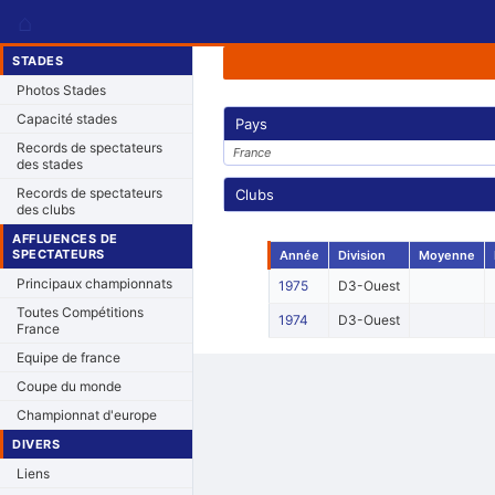
⌂
STADES
Photos Stades
Capacité stades
Pays
Records de spectateurs
France
des stades
Records de spectateurs
Clubs
des clubs
AFFLUENCES DE
SPECTATEURS
Année
Division
Moyenne
Principaux championnats
1975
D3-Ouest
Toutes Compétitions
1974
D3-Ouest
France
Equipe de france
Coupe du monde
Championnat d'europe
DIVERS
Liens