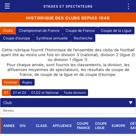
☰
⋮
STADES ET SPECTATEURS
HISTORIQUE DES CLUBS DEPUIS 1946
Clubs
Championnat de France
Coupe de France
Coupe de la Ligue
Coupe d'europe
Synthese annuelle
Recherche
Cette rubrique fournit l'historique de l'ensemble des clubs de football
ayant été au moins une fois en division 3 (national), division 2 (ligue 2)
ou division 1 (ligue 1).
Pour chaque année, sont fournis les classements, la division, les
affluences moyennes de spectateurs, les résultats de coupe de
france, de coupe de la ligue et de coupe d'europe.
Football
Rugby
D1
D1 et D2
D1,D2 et National
Toute division
Club
▼
Rennes
COUPE
COUPE
DÉT
ANNEE
DIV.
CLASS.
AFFLUENCE
EUROPE
FRANCE
LIGUE
SA