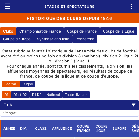
☰
⋮
STADES ET SPECTATEURS
HISTORIQUE DES CLUBS DEPUIS 1946
Clubs
Championnat de France
Coupe de France
Coupe de la Ligue
Coupe d'europe
Synthese annuelle
Recherche
Cette rubrique fournit l'historique de l'ensemble des clubs de football
ayant été au moins une fois en division 3 (national), division 2 (ligue 2)
ou division 1 (ligue 1).
Pour chaque année, sont fournis les classements, la division, les
affluences moyennes de spectateurs, les résultats de coupe de
france, de coupe de la ligue et de coupe d'europe.
Football
Rugby
D1
D1 et D2
D1,D2 et National
Toute division
Club
▼
Limoges
COUPE
COUPE
DÉT
ANNEE
DIV.
CLASS.
AFFLUENCE
EUROPE
FRANCE
LIGUE
SAI