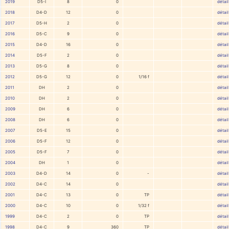
2019
D5-I
8
0
détail
2018
D4-D
12
0
détail
2017
D5-H
2
0
détail
2016
D5-C
9
0
détail
2015
D4-D
16
0
détail
2014
D5-F
2
0
détail
2013
D5-G
8
0
détail
2012
D5-G
12
0
1/16 f
détail
2011
DH
2
0
détail
2010
DH
2
0
détail
2009
DH
6
0
détail
2008
DH
6
0
détail
2007
D5-E
15
0
détail
2006
D5-F
12
0
détail
2005
D5-F
7
0
détail
2004
DH
1
0
détail
2003
D4-D
14
0
-
détail
2002
D4-C
14
0
détail
2001
D4-C
13
0
TP
détail
2000
D4-C
10
0
1/32 f
détail
1999
D4-C
2
0
TP
détail
1998
D4-C
9
360
TP
détail