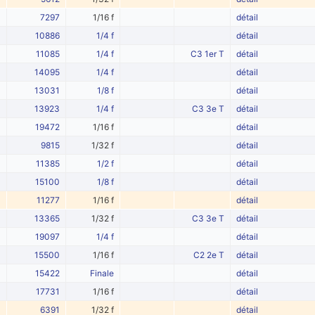
7297
1/16 f
détail
10886
1/4 f
détail
11085
1/4 f
C3 1er T
détail
14095
1/4 f
détail
13031
1/8 f
détail
13923
1/4 f
C3 3e T
détail
19472
1/16 f
détail
9815
1/32 f
détail
11385
1/2 f
détail
15100
1/8 f
détail
11277
1/16 f
détail
13365
1/32 f
C3 3e T
détail
19097
1/4 f
détail
15500
1/16 f
C2 2e T
détail
15422
Finale
détail
17731
1/16 f
détail
6391
1/32 f
détail