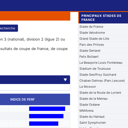
PRINCIPAUX STADES DE
FRANCE
Stade de France
echerche
Stade Velodrome
Grand Stade de Lille
 3 (national), division 2 (ligue 2) ou
Parc des Princes
résultats de coupe de france, de coupe
Stade Gerland
Felix Bollaert
La Beaujoire Louis Fonteneau
Stadium de Toulouse
Stade Geoffroy Guichard
▼
Chaban Delmas (Parc Lescure)
La Mosson
Stade de la Route de Lorient
Stade de la Meinau
INDICE DE PERF
Stade Océane
MMArena
Stade du Hainaut
Saint Symphorien