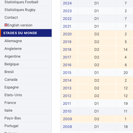
Statistiques Football
2024
D1
7
Statistiques Rugby
2023
D1
2
Contact
2022
D1
7
English version
2021
D1
7
STADES DU MONDE
2020
D2
2
Allemagne
2019
D2
5
Angleterre
2018
D2
14
Argentine
2017
D2
4
Belgique
2016
D2
6
Bresil
2015
D1
20
Canada
2014
D2
2
Espagne
2013
D2
12
Etats-Unis
2012
D2
12
France
2011
D1
19
Italie
2010
D1
11
Pays-Bas
2009
D2
1
Portugal
2008
D1
18