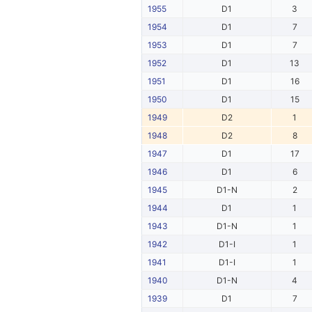
1955
D1
3
1954
D1
7
1953
D1
7
1952
D1
13
1951
D1
16
1950
D1
15
1949
D2
1
1948
D2
8
1947
D1
17
1946
D1
6
1945
D1-N
2
1944
D1
1
1943
D1-N
1
1942
D1-I
1
1941
D1-I
1
1940
D1-N
4
1939
D1
7