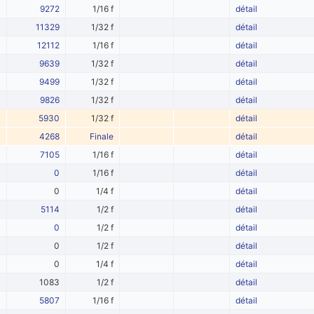
9272
1/16 f
détail
11329
1/32 f
détail
12112
1/16 f
détail
9639
1/32 f
détail
9499
1/32 f
détail
9826
1/32 f
détail
5930
1/32 f
détail
4268
Finale
détail
7105
1/16 f
détail
0
1/16 f
détail
0
1/4 f
détail
5114
1/2 f
détail
0
1/2 f
détail
0
1/2 f
détail
0
1/4 f
détail
1083
1/2 f
détail
5807
1/16 f
détail