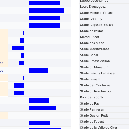
L'abbe Deschamps
Louis Dugauguez
Stade Michel d'Ornano
Stade Charlety
Stade Auguste Delaune
Stade de l'Aube
Marcel-Picot
Stade des Alpes
Stade Mediterranee
Stade Bonal
Stade Ernest Wallon
es
Stade du Moustoir
es
Stade Francis Le Basser
Stade Louis II
Stade des Costieres
Stade du Roudourou
Parc des sports
Stade du Ray
Stade Parmesain
Stade Gaston Petit
Stade de l'ouest
Stade de la Valle du Cher