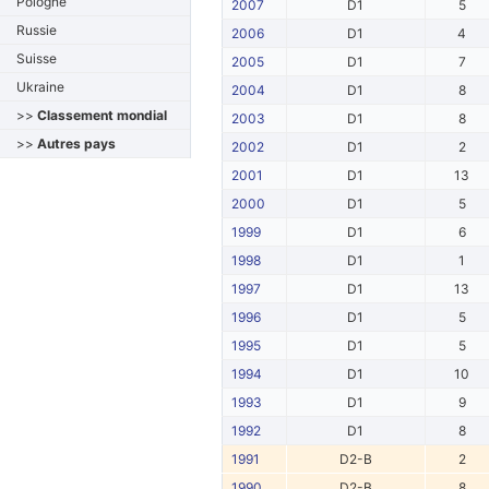
Pologne
2007
D1
5
Russie
2006
D1
4
Suisse
2005
D1
7
Ukraine
2004
D1
8
>>
Classement mondial
2003
D1
8
>>
Autres pays
2002
D1
2
2001
D1
13
2000
D1
5
1999
D1
6
1998
D1
1
1997
D1
13
1996
D1
5
1995
D1
5
1994
D1
10
1993
D1
9
1992
D1
8
1991
D2-B
2
1990
D2-B
8