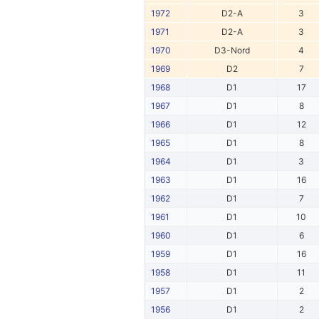
1972
D2-A
3
1971
D2-A
3
1970
D3-Nord
4
1969
D2
7
1968
D1
17
1967
D1
8
1966
D1
12
1965
D1
8
1964
D1
3
1963
D1
16
1962
D1
7
1961
D1
10
1960
D1
6
1959
D1
16
1958
D1
11
1957
D1
2
1956
D1
2