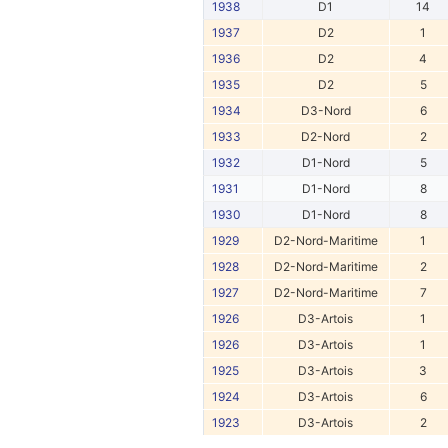
1938
D1
14
1937
D2
1
1936
D2
4
1935
D2
5
1934
D3-Nord
6
1933
D2-Nord
2
1932
D1-Nord
5
1931
D1-Nord
8
1930
D1-Nord
8
1929
D2-Nord-Maritime
1
1928
D2-Nord-Maritime
2
1927
D2-Nord-Maritime
7
1926
D3-Artois
1
1926
D3-Artois
1
1925
D3-Artois
3
1924
D3-Artois
6
1923
D3-Artois
2