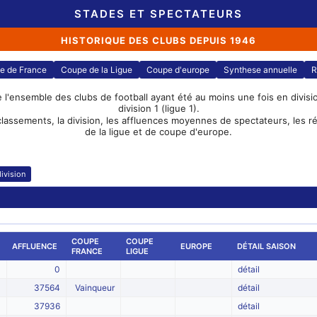
STADES ET SPECTATEURS
HISTORIQUE DES CLUBS DEPUIS 1946
e de France
Coupe de la Ligue
Coupe d'europe
Synthese annuelle
R
e l'ensemble des clubs de football ayant été au moins une fois en division
division 1 (ligue 1).
classements, la division, les affluences moyennes de spectateurs, les 
de la ligue et de coupe d'europe.
ivision
COUPE
COUPE
AFFLUENCE
EUROPE
DÉTAIL SAISON
FRANCE
LIGUE
0
détail
37564
Vainqueur
détail
37936
détail