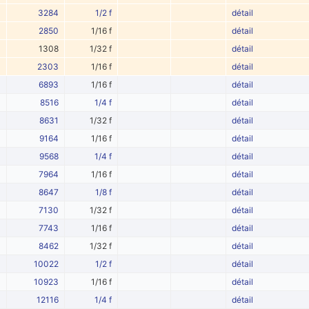
3284
1/2 f
détail
2850
1/16 f
détail
1308
1/32 f
détail
2303
1/16 f
détail
6893
1/16 f
détail
8516
1/4 f
détail
8631
1/32 f
détail
9164
1/16 f
détail
9568
1/4 f
détail
7964
1/16 f
détail
8647
1/8 f
détail
7130
1/32 f
détail
7743
1/16 f
détail
8462
1/32 f
détail
10022
1/2 f
détail
10923
1/16 f
détail
12116
1/4 f
détail