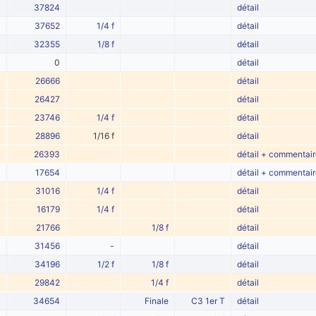
37824
détail
37652
1/4 f
détail
32355
1/8 f
détail
0
détail
26666
détail
26427
détail
23746
1/4 f
détail
28896
1/16 f
détail
26393
détail + commentair
17654
détail + commentair
31016
1/4 f
détail
16179
1/4 f
détail
21766
1/8 f
détail
31456
-
détail
34196
1/2 f
1/8 f
détail
29842
1/4 f
détail
34654
Finale
C3 1er T
détail