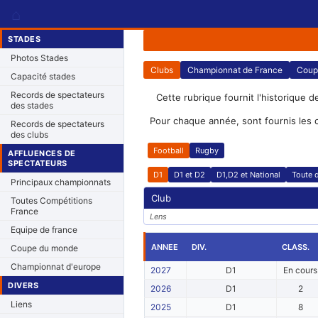
⌂
STADES
Photos Stades
Clubs
Championnat de France
Coup
Capacité stades
Records de spectateurs
Cette rubrique fournit l'historique d
des stades
Pour chaque année, sont fournis les 
Records de spectateurs
des clubs
Football
Rugby
AFFLUENCES DE
SPECTATEURS
D1
D1 et D2
D1,D2 et National
Toute d
Principaux championnats
Club
Toutes Compétitions
France
Lens
Equipe de france
ANNEE
DIV.
CLASS.
Coupe du monde
Championnat d'europe
2027
D1
En cours
DIVERS
2026
D1
2
Liens
2025
D1
8