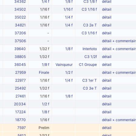
34362
1/4 f
1/8 f
C3 1/8 f
détail
34502
1/16 f
1/16 f
C3 1/16 f
détail
35022
1/16 f
1/4 f
détail
34821
1/16 f
1/4 f
C3 2e T
détail
37206
-
C3 1/16 f
détail
37506
-
détail + commentair
39640
1/32 f
1/8 f
Intertoto
détail + commentair
38805
1/32 f
C3 1/2f
détail
36045
1/8 f
Vainqueur
C1 Groupe
détail
27959
Finale
1/2 f
détail + commentair
22977
1/16 f
1/4 f
C3 1er T
détail
25492
1/32 f
C3 3e T
détail
27461
1/16 f
1/8 f
détail
20334
1/2 f
détail
17224
1/8 f
détail
18770
1/16 f
détail + commentair
7597
Prelim
détail
5612
1/32 f
détail