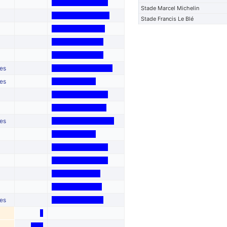
Stade Marcel Michelin
Stade Francis Le Blé
es
es
es
es