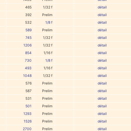
465
1/32 f
détail
392
Prelim
détail
532
1/8 f
détail
589
Prelim
détail
745
1/32 f
détail
1206
1/32 f
détail
854
1/16 f
détail
730
1/8 f
détail
493
1/16 f
détail
1048
1/32 f
détail
576
Prelim
détail
587
Prelim
détail
531
Prelim
détail
501
Prelim
détail
1293
Prelim
détail
1526
Prelim
détail
2700
Prelim
détail