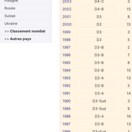
Pologne
2003
D4-C
3
Russie
2002
D4-B
15
Suisse
2001
D3
8
Ukraine
2000
D3
15
>>
Classement mondial
1999
D3
3
>>
Autres pays
1998
D3
5
1997
D3-B
2
1996
D3-B
7
1995
D3-B
8
1994
D3-B
10
1993
D2-A
13
1992
D2-B
5
1991
D2-A
14
1990
D3-Sud
3
1989
D3-Sud
9
1988
D2-A
16
1987
D2-B
13
1986
D3-Sud
1