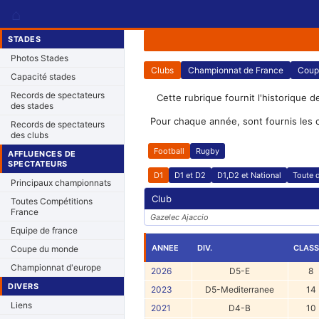
⌂
STADES
Photos Stades
Clubs
Championnat de France
Coup
Capacité stades
Records de spectateurs
Cette rubrique fournit l'historique d
des stades
Pour chaque année, sont fournis les 
Records de spectateurs
des clubs
Football
Rugby
AFFLUENCES DE
SPECTATEURS
D1
D1 et D2
D1,D2 et National
Toute d
Principaux championnats
Club
Toutes Compétitions
France
Gazelec Ajaccio
Equipe de france
ANNEE
DIV.
CLASS
Coupe du monde
Championnat d'europe
2026
D5-E
8
DIVERS
2023
D5-Mediterranee
14
Liens
2021
D4-B
10