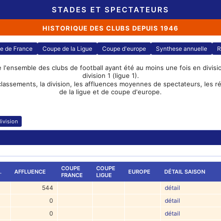
STADES ET SPECTATEURS
HISTORIQUE DES CLUBS DEPUIS 1946
e de France
Coupe de la Ligue
Coupe d'europe
Synthese annuelle
R
e l'ensemble des clubs de football ayant été au moins une fois en division
division 1 (ligue 1).
classements, la division, les affluences moyennes de spectateurs, les 
de la ligue et de coupe d'europe.
ivision
COUPE
COUPE
.
AFFLUENCE
EUROPE
DÉTAIL SAISON
FRANCE
LIGUE
544
détail
0
détail
0
détail