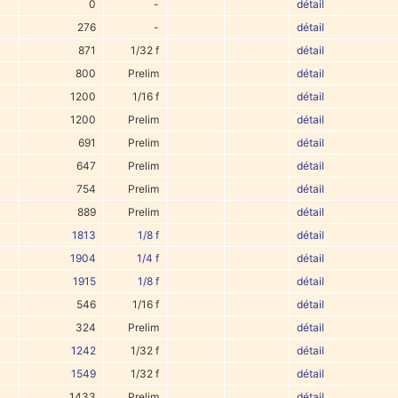
0
-
détail
276
-
détail
871
1/32 f
détail
800
Prelim
détail
1200
1/16 f
détail
1200
Prelim
détail
691
Prelim
détail
647
Prelim
détail
754
Prelim
détail
889
Prelim
détail
1813
1/8 f
détail
1904
1/4 f
détail
1915
1/8 f
détail
546
1/16 f
détail
324
Prelim
détail
1242
1/32 f
détail
1549
1/32 f
détail
1433
Prelim
détail