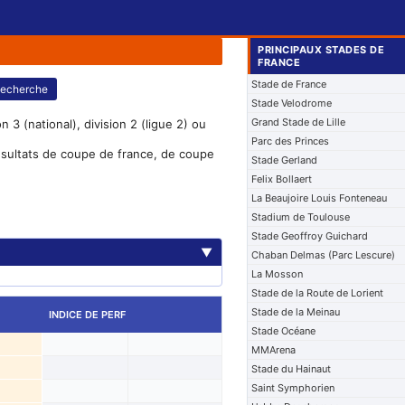
PRINCIPAUX STADES DE
FRANCE
Stade de France
echerche
Stade Velodrome
Grand Stade de Lille
 3 (national), division 2 (ligue 2) ou
Parc des Princes
résultats de coupe de france, de coupe
Stade Gerland
Felix Bollaert
La Beaujoire Louis Fonteneau
Stadium de Toulouse
Stade Geoffroy Guichard
▼
Chaban Delmas (Parc Lescure)
La Mosson
Stade de la Route de Lorient
Stade de la Meinau
INDICE DE PERF
Stade Océane
MMArena
Stade du Hainaut
Saint Symphorien