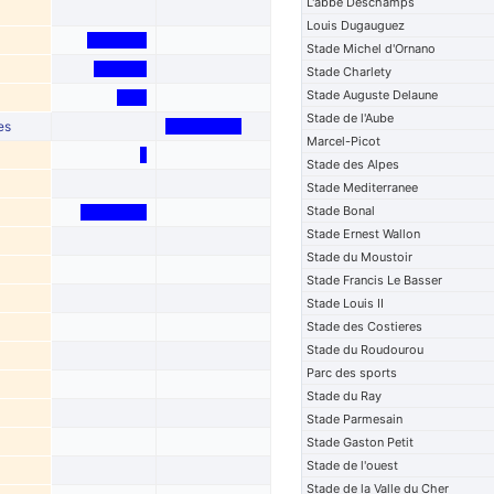
L'abbe Deschamps
Louis Dugauguez
Stade Michel d'Ornano
Stade Charlety
Stade Auguste Delaune
Stade de l'Aube
es
Marcel-Picot
Stade des Alpes
Stade Mediterranee
Stade Bonal
Stade Ernest Wallon
Stade du Moustoir
Stade Francis Le Basser
Stade Louis II
Stade des Costieres
Stade du Roudourou
Parc des sports
Stade du Ray
Stade Parmesain
Stade Gaston Petit
Stade de l'ouest
Stade de la Valle du Cher