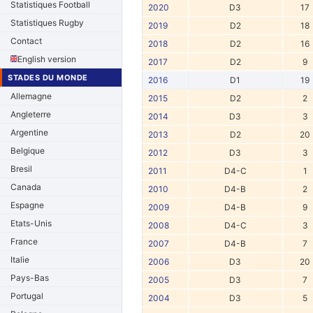
Statistiques Football
2020
D3
17
Statistiques Rugby
2019
D2
18
Contact
2018
D2
16
English version
2017
D2
9
STADES DU MONDE
2016
D1
19
Allemagne
2015
D2
2
Angleterre
2014
D3
3
Argentine
2013
D2
20
Belgique
2012
D3
3
Bresil
2011
D4-C
1
Canada
2010
D4-B
2
Espagne
2009
D4-B
9
Etats-Unis
2008
D4-C
3
France
2007
D4-B
7
Italie
2006
D3
20
Pays-Bas
2005
D3
7
Portugal
2004
D3
5