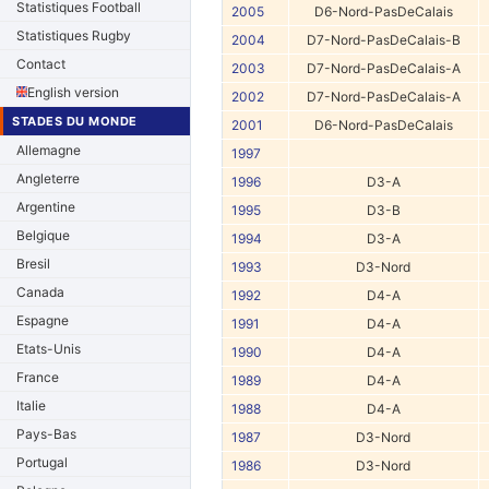
Statistiques Football
2005
D6-Nord-PasDeCalais
Statistiques Rugby
2004
D7-Nord-PasDeCalais-B
Contact
2003
D7-Nord-PasDeCalais-A
English version
2002
D7-Nord-PasDeCalais-A
STADES DU MONDE
2001
D6-Nord-PasDeCalais
Allemagne
1997
Angleterre
1996
D3-A
Argentine
1995
D3-B
Belgique
1994
D3-A
Bresil
1993
D3-Nord
Canada
1992
D4-A
Espagne
1991
D4-A
Etats-Unis
1990
D4-A
France
1989
D4-A
Italie
1988
D4-A
Pays-Bas
1987
D3-Nord
Portugal
1986
D3-Nord