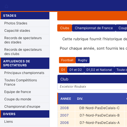
⌂
STADES
Photos Stades
Clubs
Championnat de France
Coup
Capacité stades
Records de spectateurs
Cette rubrique fournit l'historique d
des stades
Pour chaque année, sont fournis les 
Records de spectateurs
des clubs
Football
Rugby
AFFLUENCES DE
SPECTATEURS
D1
D1 et D2
D1,D2 et National
Toute d
Principaux championnats
Club
Toutes Compétitions
France
Excelsior Roubaix
Equipe de france
ANNEE
DIV.
Coupe du monde
Championnat d'europe
2008
D8-Nord-PasDeCalais-C
DIVERS
2007
D7-Nord-PasDeCalais-B
Liens
2006
D7-Nord-PasDeCalais-A