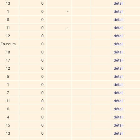
13
0
détail
1
0
-
détail
8
0
détail
11
0
-
détail
12
0
détail
En cours
0
détail
18
0
détail
17
0
détail
12
0
détail
5
0
détail
1
0
détail
7
0
détail
11
0
détail
6
0
détail
4
0
détail
15
0
détail
13
0
détail