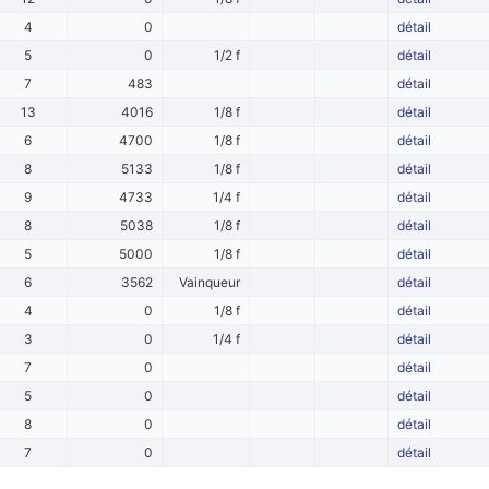
4
0
détail
5
0
1/2 f
détail
7
483
détail
13
4016
1/8 f
détail
6
4700
1/8 f
détail
8
5133
1/8 f
détail
9
4733
1/4 f
détail
8
5038
1/8 f
détail
5
5000
1/8 f
détail
6
3562
Vainqueur
détail
4
0
1/8 f
détail
3
0
1/4 f
détail
7
0
détail
5
0
détail
8
0
détail
7
0
détail