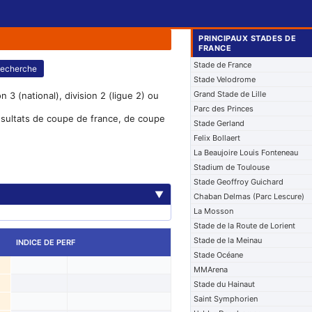
PRINCIPAUX STADES DE
FRANCE
Stade de France
echerche
Stade Velodrome
Grand Stade de Lille
 3 (national), division 2 (ligue 2) ou
Parc des Princes
résultats de coupe de france, de coupe
Stade Gerland
Felix Bollaert
La Beaujoire Louis Fonteneau
Stadium de Toulouse
Stade Geoffroy Guichard
▼
Chaban Delmas (Parc Lescure)
La Mosson
Stade de la Route de Lorient
Stade de la Meinau
INDICE DE PERF
Stade Océane
MMArena
Stade du Hainaut
Saint Symphorien