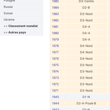
Pologne
1985
D3-Centre
Russie
1984
D2-B
Suisse
1983
D3-Nord
Ukraine
1982
D3-Nord
>>
Classement mondial
1981
D4-A
>>
Autres pays
1980
D4-A
1979
D4-A
1978
D4-Nord
1977
D4-Nord
1976
D4-Nord
1975
D3-Nord
1974
D3-Nord
1973
D3-Nord
1972
D3-Nord
1971
D3-Nord
1945
D1-N
1944
D2-A-Poule B
1943
D1-N