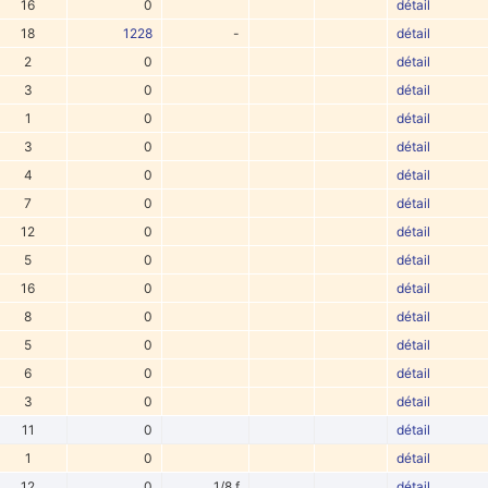
16
0
détail
18
1228
-
détail
2
0
détail
3
0
détail
1
0
détail
3
0
détail
4
0
détail
7
0
détail
12
0
détail
5
0
détail
16
0
détail
8
0
détail
5
0
détail
6
0
détail
3
0
détail
11
0
détail
1
0
détail
12
0
1/8 f
détail