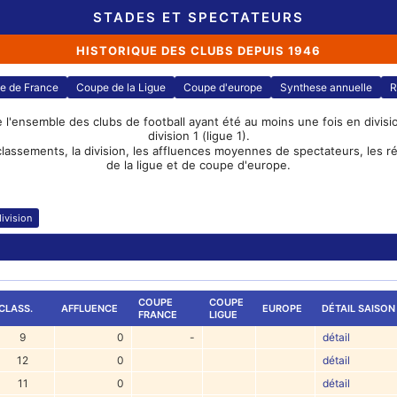
STADES ET SPECTATEURS
HISTORIQUE DES CLUBS DEPUIS 1946
e de France
Coupe de la Ligue
Coupe d'europe
Synthese annuelle
R
e l'ensemble des clubs de football ayant été au moins une fois en division
division 1 (ligue 1).
classements, la division, les affluences moyennes de spectateurs, les 
de la ligue et de coupe d'europe.
ivision
COUPE
COUPE
CLASS.
AFFLUENCE
EUROPE
DÉTAIL SAISON
FRANCE
LIGUE
9
0
-
détail
12
0
détail
11
0
détail