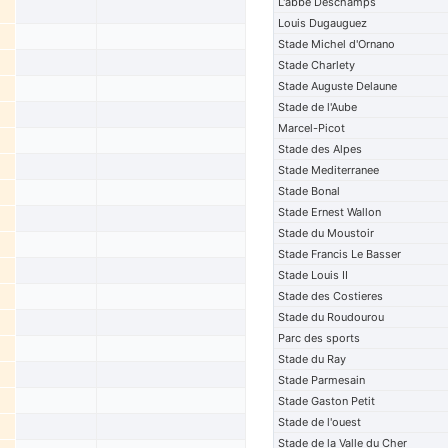
L'abbe Deschamps
Louis Dugauguez
Stade Michel d'Ornano
Stade Charlety
Stade Auguste Delaune
Stade de l'Aube
Marcel-Picot
Stade des Alpes
Stade Mediterranee
Stade Bonal
Stade Ernest Wallon
Stade du Moustoir
Stade Francis Le Basser
Stade Louis II
Stade des Costieres
Stade du Roudourou
Parc des sports
Stade du Ray
Stade Parmesain
Stade Gaston Petit
Stade de l'ouest
Stade de la Valle du Cher