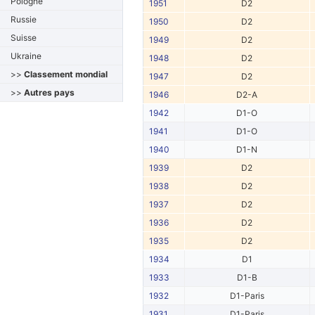
Pologne
1951
D2
Russie
1950
D2
Suisse
1949
D2
Ukraine
1948
D2
>>
Classement mondial
1947
D2
>>
Autres pays
1946
D2-A
1942
D1-O
1941
D1-O
1940
D1-N
1939
D2
1938
D2
1937
D2
1936
D2
1935
D2
1934
D1
1933
D1-B
1932
D1-Paris
1931
D1-Paris