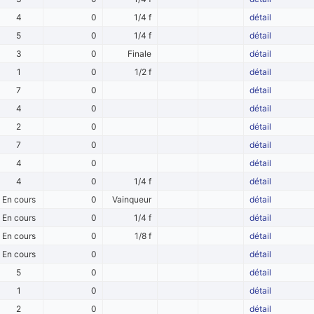
4
0
1/4 f
détail
5
0
1/4 f
détail
3
0
Finale
détail
1
0
1/2 f
détail
7
0
détail
4
0
détail
2
0
détail
7
0
détail
4
0
détail
4
0
1/4 f
détail
En cours
0
Vainqueur
détail
En cours
0
1/4 f
détail
En cours
0
1/8 f
détail
En cours
0
détail
5
0
détail
1
0
détail
2
0
détail