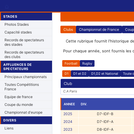
⌂
STADES
Photos Stades
Clubs
Championnat de France
Coup
Capacité stades
Records de spectateurs
Cette rubrique fournit l'historique d
des stades
Pour chaque année, sont fournis les 
Records de spectateurs
des clubs
Football
Rugby
AFFLUENCES DE
SPECTATEURS
D1
D1 et D2
D1,D2 et National
Toute d
Principaux championnats
Club
Toutes Compétitions
France
C.A Paris
Equipe de france
ANNEE
DIV.
Coupe du monde
Championnat d'europe
2025
D7-IDF-B
DIVERS
2024
D7-IDF-A
Liens
2023
D8-IDF-A