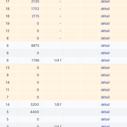
17
2135
-
détail
18
1702
-
détail
18
2115
-
détail
19
0
-
détail
12
0
-
détail
8
0
-
détail
6
8875
détail
6
0
détail
6
1766
1/4 f
détail
13
0
détail
9
0
détail
14
0
détail
11
0
détail
7
0
détail
14
5200
1/8 f
détail
5
4400
détail
5
0
détail
3
0
1/4 f
détail