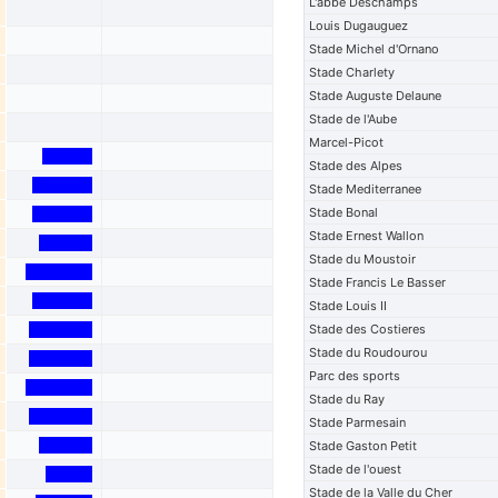
L'abbe Deschamps
Louis Dugauguez
Stade Michel d'Ornano
Stade Charlety
Stade Auguste Delaune
Stade de l'Aube
Marcel-Picot
Stade des Alpes
Stade Mediterranee
Stade Bonal
Stade Ernest Wallon
Stade du Moustoir
Stade Francis Le Basser
Stade Louis II
Stade des Costieres
Stade du Roudourou
Parc des sports
Stade du Ray
Stade Parmesain
Stade Gaston Petit
Stade de l'ouest
Stade de la Valle du Cher