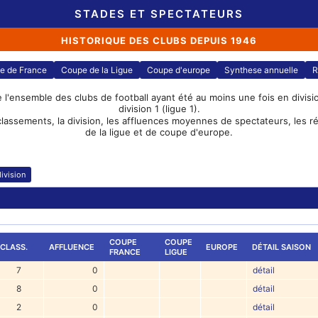
STADES ET SPECTATEURS
HISTORIQUE DES CLUBS DEPUIS 1946
e de France
Coupe de la Ligue
Coupe d'europe
Synthese annuelle
R
e l'ensemble des clubs de football ayant été au moins une fois en division
division 1 (ligue 1).
classements, la division, les affluences moyennes de spectateurs, les 
de la ligue et de coupe d'europe.
ivision
COUPE
COUPE
CLASS.
AFFLUENCE
EUROPE
DÉTAIL SAISON
FRANCE
LIGUE
7
0
détail
8
0
détail
2
0
détail