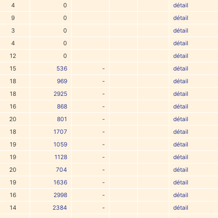
4
0
détail
9
0
détail
3
0
détail
4
0
détail
12
0
détail
15
536
-
détail
18
969
-
détail
18
2925
-
détail
16
868
-
détail
20
801
-
détail
18
1707
-
détail
19
1059
-
détail
19
1128
-
détail
20
704
-
détail
19
1636
-
détail
16
2998
-
détail
14
2384
-
détail