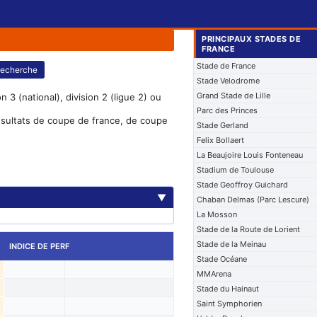
PRINCIPAUX STADES DE
FRANCE
Stade de France
echerche
Stade Velodrome
Grand Stade de Lille
 3 (national), division 2 (ligue 2) ou
Parc des Princes
résultats de coupe de france, de coupe
Stade Gerland
Felix Bollaert
La Beaujoire Louis Fonteneau
Stadium de Toulouse
Stade Geoffroy Guichard
▼
Chaban Delmas (Parc Lescure)
La Mosson
Stade de la Route de Lorient
Stade de la Meinau
INDICE DE PERF
Stade Océane
MMArena
Stade du Hainaut
Saint Symphorien