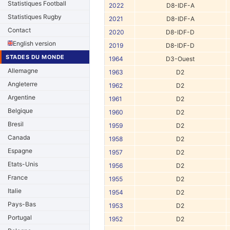
Statistiques Football
2022
D8-IDF-A
Statistiques Rugby
2021
D8-IDF-A
Contact
2020
D8-IDF-D
English version
2019
D8-IDF-D
STADES DU MONDE
1964
D3-Ouest
Allemagne
1963
D2
Angleterre
1962
D2
Argentine
1961
D2
Belgique
1960
D2
Bresil
1959
D2
Canada
1958
D2
Espagne
1957
D2
Etats-Unis
1956
D2
France
1955
D2
Italie
1954
D2
Pays-Bas
1953
D2
Portugal
1952
D2