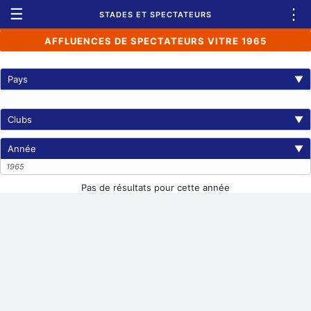
☰
⋮
STADES ET SPECTATEURS
AFFLUENCES DE SPECTATEURS VITRE 1965
Pays
▼
Clubs
▼
Année
▼
1965
Pas de résultats pour cette année