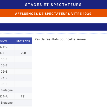
STADES ET SPECTATEURS
AFFLUENCES DE SPECTATEURS VITRE 1939
Pas de résultats pour cette année
ISION
MOYENNE
D5-C
D5-B
798
D5-E
D5-E
D5-E
D5-E
D5-E
Bretagne
D4-A
731
Bretagne