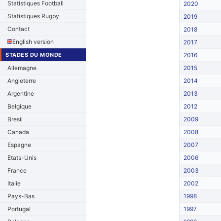
Statistiques Football
2020
Statistiques Rugby
2019
Contact
2018
English version
2017
STADES DU MONDE
2016
Allemagne
2015
Angleterre
2014
Argentine
2013
Belgique
2012
Bresil
2009
Canada
2008
Espagne
2007
Etats-Unis
2006
France
2003
Italie
2002
Pays-Bas
1998
Portugal
1997