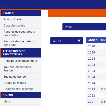
⌂
STADES
Photos Stades
Capacité stades
Pays
Records de spectateurs
des stades
ANNÉE
DIV
Clubs
▼
Records de spectateurs
des clubs
2026
AFFLUENCES DE
2025
SPECTATEURS
2024
Principaux championnats
2024
Toutes Compétitions
France
2024
Equipe de france
2024
Coupe du monde
2024
Championnat d'europe
2023
D5-
DIVERS
2022
Liens
2021
D5-