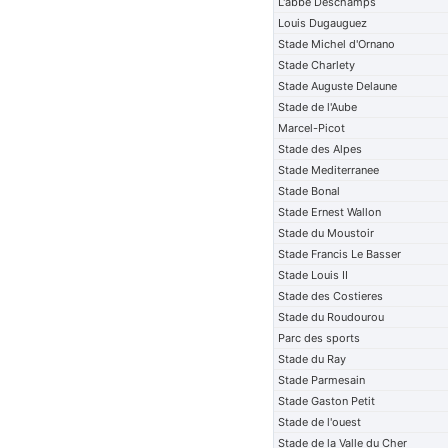
L'abbe Deschamps
Louis Dugauguez
Stade Michel d'Ornano
Stade Charlety
Stade Auguste Delaune
Stade de l'Aube
Marcel-Picot
Stade des Alpes
Stade Mediterranee
Stade Bonal
Stade Ernest Wallon
Stade du Moustoir
Stade Francis Le Basser
Stade Louis II
Stade des Costieres
Stade du Roudourou
Parc des sports
Stade du Ray
Stade Parmesain
Stade Gaston Petit
Stade de l'ouest
Stade de la Valle du Cher