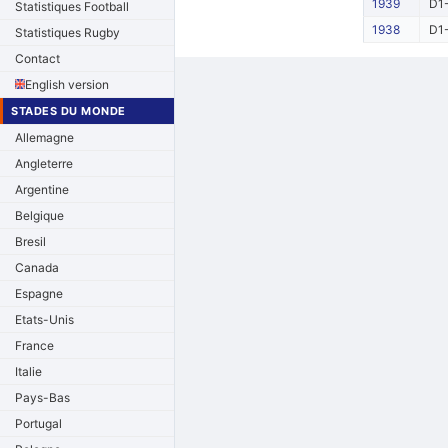
1939
D1-
Statistiques Football
1938
D1-
Statistiques Rugby
Contact
English version
STADES DU MONDE
Allemagne
Angleterre
Argentine
Belgique
Bresil
Canada
Espagne
Etats-Unis
France
Italie
Pays-Bas
Portugal