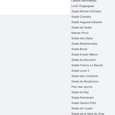
L'abbe Deschamps
Louis Dugauguez
Stade Michel d'Ornano
Stade Charlety
Stade Auguste Delaune
Stade de l'Aube
Marcel-Picot
Stade des Alpes
Stade Mediterranee
Stade Bonal
Stade Ernest Wallon
Stade du Moustoir
Stade Francis Le Basser
Stade Louis II
Stade des Costieres
Stade du Roudourou
Parc des sports
Stade du Ray
Stade Parmesain
Stade Gaston Petit
Stade de l'ouest
Stade de la Valle du Cher