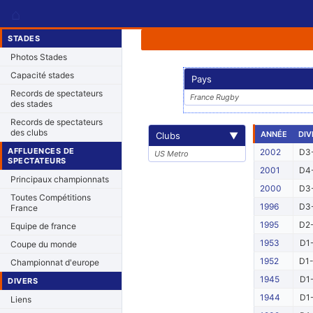
⌂
STADES
Photos Stades
Capacité stades
Pays
Records de spectateurs
France Rugby
des stades
Records de spectateurs
des clubs
ANNÉE
DIV
Clubs
▼
AFFLUENCES DE
2002
D3-
US Metro
SPECTATEURS
2001
D4-
Principaux championnats
2000
D3-
Toutes Compétitions
1996
D3-
France
1995
D2-
Equipe de france
1953
D1-
Coupe du monde
1952
D1-
Championnat d'europe
1945
D1-
DIVERS
1944
D1-
Liens