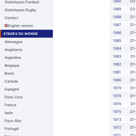
1990
D2-
Statistiques Football
1989
D2-
Statistiques Rugby
1988
D1-
Contact
1987
D1-
English version
1986
D1-
STADES DU MONDE
1985
D1-
Allemagne
1984
D1-
Angleterre
1983
D1
Argentine
1982
D1-
Belgique
1981
D1-
Bresil
1980
D1-
Canada
1979
D1-
Espagne
1978
D1-
Etats-Unis
1976
D1
France
1975
D1-
Italie
1973
D1-
Pays-Bas
1972
D1-
Portugal
1971
D1-