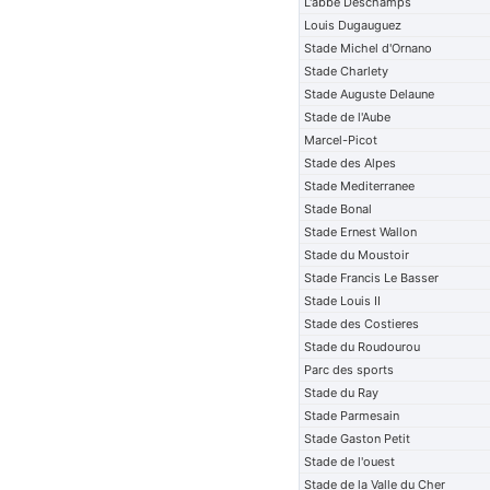
L'abbe Deschamps
Louis Dugauguez
Stade Michel d'Ornano
Stade Charlety
Stade Auguste Delaune
Stade de l'Aube
Marcel-Picot
Stade des Alpes
Stade Mediterranee
Stade Bonal
Stade Ernest Wallon
Stade du Moustoir
Stade Francis Le Basser
Stade Louis II
Stade des Costieres
Stade du Roudourou
Parc des sports
Stade du Ray
Stade Parmesain
Stade Gaston Petit
Stade de l'ouest
Stade de la Valle du Cher