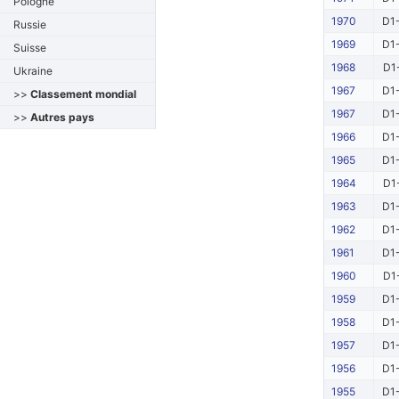
Pologne
1970
D1-
Russie
1969
D1-
Suisse
1968
D1
Ukraine
1967
D1-
>>
Classement mondial
1967
D1-
>>
Autres pays
1966
D1-
1965
D1-
1964
D1
1963
D1-
1962
D1-
1961
D1-
1960
D1
1959
D1-
1958
D1-
1957
D1-
1956
D1-
1955
D1-