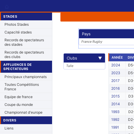
⌂
STADES
Photos Stades
Capacité stades
Pays
Records de spectateurs
France Rugby
des stades
Records de spectateurs
des clubs
ANNÉE
DIV
Clubs
▼
AFFLUENCES DE
2024
D5-
Tulle
SPECTATEURS
2023
D5-
Principaux championnats
2017
D3-
Toutes Compétitions
2016
D3-
France
2015
D3-
Equipe de france
2014
D3-
Coupe du monde
1993
D2-
Championnat d'europe
1992
D2-
DIVERS
1991
D2-
Liens