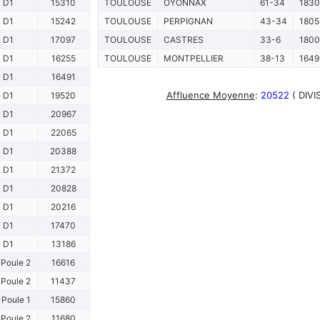
D1
15310
TOULOUSE
OYONNAX
61-34
183
D1
15242
TOULOUSE
PERPIGNAN
43-34
1805
D1
17097
TOULOUSE
CASTRES
33-6
180
D1
16255
TOULOUSE
MONTPELLIER
38-13
1649
D1
16491
Affluence Moyenne
:
20522
( DIVI
D1
19520
D1
20967
D1
22065
D1
20388
D1
21372
D1
20828
D1
20216
D1
17470
D1
13186
Poule 2
16616
Poule 2
11437
Poule 1
15860
Poule 2
11680