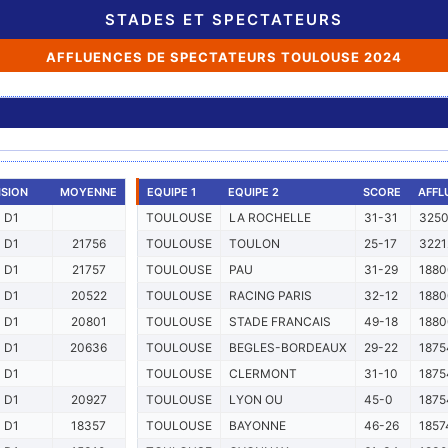
STADES ET SPECTATEURS
AFFLUENCES DE SPECTATEURS TOULOUSE 2024
ISION
MOYENNE
EQUIPE 1
EQUIPE 2
SCORE
AFFL
D1
TOULOUSE
LA ROCHELLE
31-31
325
D1
21756
TOULOUSE
TOULON
25-17
3221
D1
21757
TOULOUSE
PAU
31-29
1880
D1
20522
TOULOUSE
RACING PARIS
32-12
1880
D1
20801
TOULOUSE
STADE FRANCAIS
49-18
1880
D1
20636
TOULOUSE
BEGLES-BORDEAUX
29-22
1875
D1
TOULOUSE
CLERMONT
31-10
1875
D1
20927
TOULOUSE
LYON OU
45-0
1875
D1
18357
TOULOUSE
BAYONNE
46-26
1857