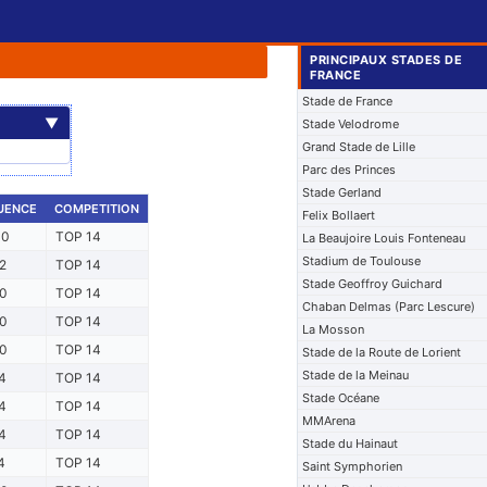
PRINCIPAUX STADES DE
FRANCE
Stade de France
▼
Stade Velodrome
Grand Stade de Lille
Parc des Princes
Stade Gerland
UENCE
COMPETITION
Felix Bollaert
00
TOP 14
La Beaujoire Louis Fonteneau
Stadium de Toulouse
2
TOP 14
Stade Geoffroy Guichard
0
TOP 14
Chaban Delmas (Parc Lescure)
0
TOP 14
La Mosson
0
TOP 14
Stade de la Route de Lorient
Stade de la Meinau
4
TOP 14
Stade Océane
4
TOP 14
MMArena
4
TOP 14
Stade du Hainaut
4
TOP 14
Saint Symphorien