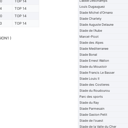
L'abbe Deschamps
00
TOP 14
Louis Dugauguez
4
TOP 14
Stade Michel d'Ornano
00
TOP 14
Stade Charlety
3
TOP 14
Stade Auguste Delaune
Stade de l'Aube
Marcel-Picot
SION1 )
Stade des Alpes
Stade Mediterranee
Stade Bonal
Stade Ernest Wallon
Stade du Moustoir
Stade Francis Le Basser
Stade Louis II
Stade des Costieres
Stade du Roudourou
Parc des sports
Stade du Ray
Stade Parmesain
Stade Gaston Petit
Stade de l'ouest
Stade de la Valle du Cher