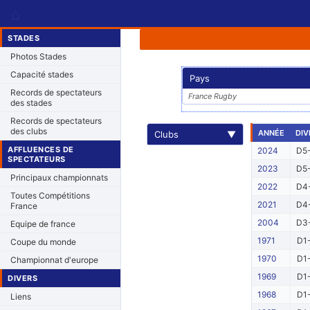
⌂
STADES
Photos Stades
Capacité stades
Pays
Records de spectateurs
France Rugby
des stades
Records de spectateurs
des clubs
ANNÉE
DIV
Clubs
▼
AFFLUENCES DE
2024
D5-
SPECTATEURS
2023
D5-
Principaux championnats
2022
D4-
Toutes Compétitions
2021
D4-
France
2004
D3-
Equipe de france
1971
D1-
Coupe du monde
1970
D1-
Championnat d'europe
1969
D1-
DIVERS
1968
D1-
Liens