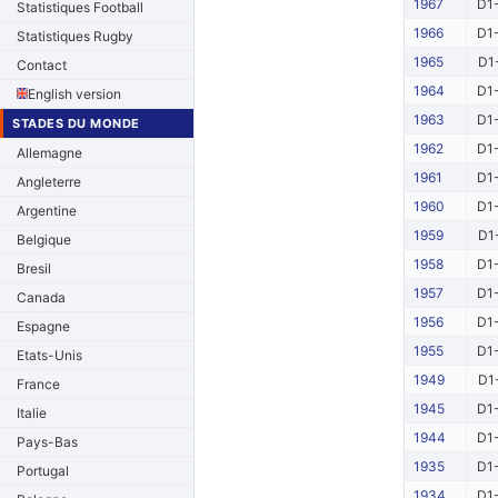
1967
D1-
Statistiques Football
1966
D1-
Statistiques Rugby
1965
D1
Contact
1964
D1-
English version
1963
D1-
STADES DU MONDE
1962
D1-
Allemagne
1961
D1-
Angleterre
1960
D1-
Argentine
1959
D1
Belgique
1958
D1-
Bresil
1957
D1-
Canada
1956
D1-
Espagne
1955
D1-
Etats-Unis
1949
D1
France
1945
D1-
Italie
1944
D1-
Pays-Bas
1935
D1-
Portugal
1934
D1-