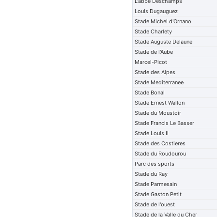
L'abbe Deschamps
Louis Dugauguez
Stade Michel d'Ornano
Stade Charlety
Stade Auguste Delaune
Stade de l'Aube
Marcel-Picot
Stade des Alpes
Stade Mediterranee
Stade Bonal
Stade Ernest Wallon
Stade du Moustoir
Stade Francis Le Basser
Stade Louis II
Stade des Costieres
Stade du Roudourou
Parc des sports
Stade du Ray
Stade Parmesain
Stade Gaston Petit
Stade de l'ouest
Stade de la Valle du Cher