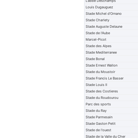
L'abbe Deschamps
Louis Dugauguez
Stade Michel d'Ornano
Stade Charlety
Stade Auguste Delaune
Stade de l'Aube
Marcel-Picot
Stade des Alpes
Stade Mediterranee
Stade Bonal
Stade Ernest Wallon
Stade du Moustoir
Stade Francis Le Basser
Stade Louis II
Stade des Costieres
Stade du Roudourou
Parc des sports
Stade du Ray
Stade Parmesain
Stade Gaston Petit
Stade de l'ouest
Stade de la Valle du Cher