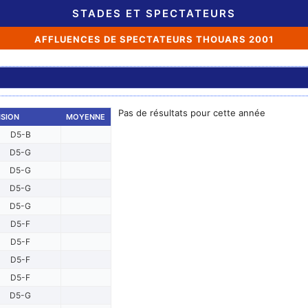
STADES ET SPECTATEURS
AFFLUENCES DE SPECTATEURS THOUARS 2001
Pas de résultats pour cette année
ISION
MOYENNE
D5-B
D5-G
D5-G
D5-G
D5-G
D5-F
D5-F
D5-F
D5-F
D5-G