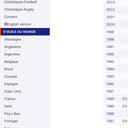
Statistiques Football
2003
Statistiques Rugby
2002
Contact
2001
English version
2000
STADES DU MONDE
1999
Allemagne
1998
Angleterre
1997
Argentine
1996
Belgique
1995
Bresil
1994
Canada
1993
Espagne
1992
Etats-Unis
1991
France
1990
D3-
Italie
1989
D3-
Pays-Bas
1988
Portugal
1987
D3-