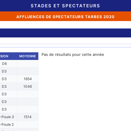
STADES ET SPECTATEURS
AFFLUENCES DE SPECTATEURS TARBES 2020
Pas de résultats pour cette année
ISION
MOYENNE
D6
D3
D3
1654
D3
1046
D3
D3
D3
-Poule 3
1514
-Poule 2