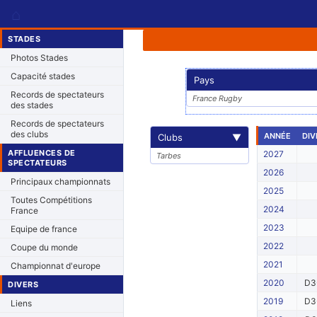
⌂
STADES
Photos Stades
Capacité stades
Pays
Records de spectateurs
France Rugby
des stades
Records de spectateurs
des clubs
ANNÉE
DIV
Clubs
▼
AFFLUENCES DE
2027
Tarbes
SPECTATEURS
2026
Principaux championnats
2025
Toutes Compétitions
2024
France
2023
Equipe de france
2022
Coupe du monde
2021
Championnat d'europe
2020
D3
DIVERS
2019
D3
Liens