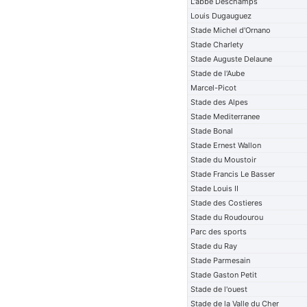
L'abbe Deschamps
Louis Dugauguez
Stade Michel d'Ornano
Stade Charlety
Stade Auguste Delaune
Stade de l'Aube
Marcel-Picot
Stade des Alpes
Stade Mediterranee
Stade Bonal
Stade Ernest Wallon
Stade du Moustoir
Stade Francis Le Basser
Stade Louis II
Stade des Costieres
Stade du Roudourou
Parc des sports
Stade du Ray
Stade Parmesain
Stade Gaston Petit
Stade de l'ouest
Stade de la Valle du Cher