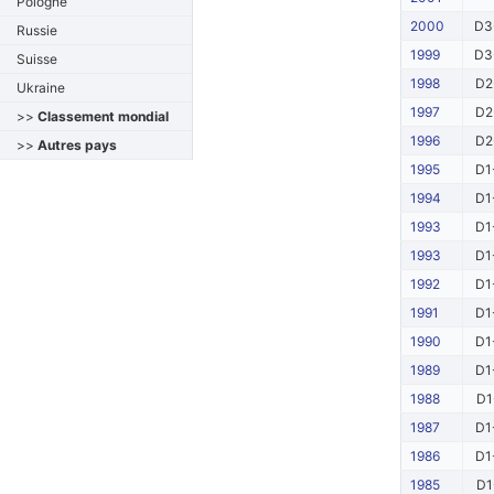
Pologne
2000
D3
Russie
1999
D3
Suisse
1998
D2
Ukraine
1997
D2
>>
Classement mondial
1996
D2
>>
Autres pays
1995
D1
1994
D1
1993
D1
1993
D1
1992
D1
1991
D1
1990
D1
1989
D1
1988
D1
1987
D1
1986
D1
1985
D1