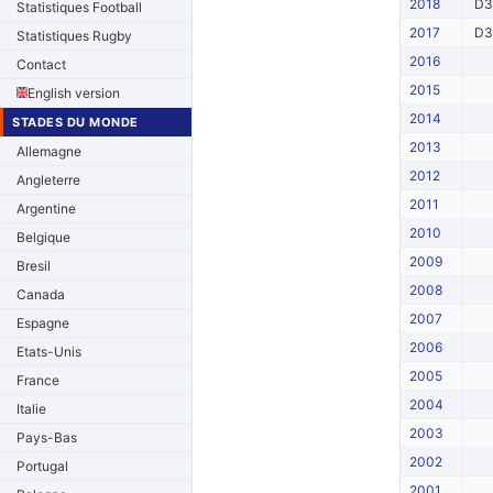
2018
D3
Statistiques Football
2017
D3
Statistiques Rugby
2016
Contact
2015
English version
2014
STADES DU MONDE
2013
Allemagne
2012
Angleterre
2011
Argentine
2010
Belgique
2009
Bresil
2008
Canada
2007
Espagne
2006
Etats-Unis
2005
France
2004
Italie
2003
Pays-Bas
2002
Portugal
2001