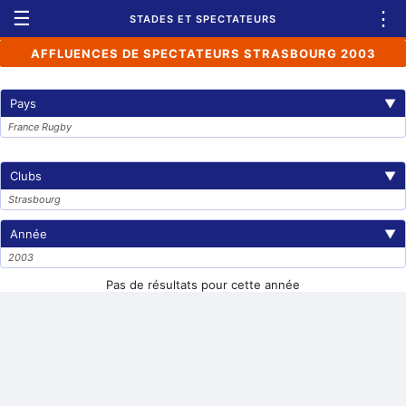
☰
⋮
STADES ET SPECTATEURS
AFFLUENCES DE SPECTATEURS STRASBOURG 2003
Pays
▼
France Rugby
Clubs
▼
Strasbourg
Année
▼
2003
Pas de résultats pour cette année